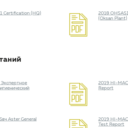
 Certification (HQ)
2018 OHSAS18
(Oksan Plant)
таний
 Экспертное
2019 HI-MACS
гигиенический
Report
вч Aster General
2019 HI-MACS
Test Report