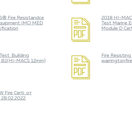
® Fire Resistandce
2018 HI-MACS
Equipment IMO MED
Test Marine
ification
Module D Cert
 Test_Building
Fire Resistin
ss B1(HI-MACS 12mm)
warringtonfir
Fire Certi_от
 28.02.2022