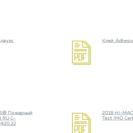
двухк.
Клей_Adhesi
CS® Пожарный
2018 HI-MACS
 RU С-
Test IMO Cert
0420.22