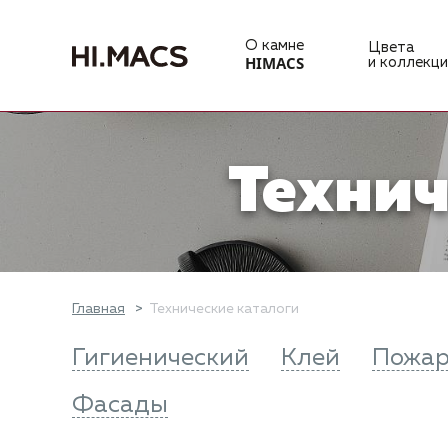
О камне
Цвета
HIMACS
и коллекци
Технич
Главная
Технические каталоги
Гигиенический
Клей
Пожа
Фасады