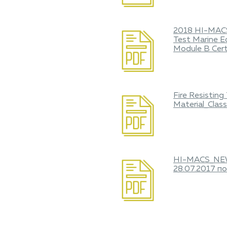
2018 HI-MACS
Test Marine 
Module B Cert
Fire Resisting
Material_Cla
HI-MACS_NEW 
28.07.2017 по