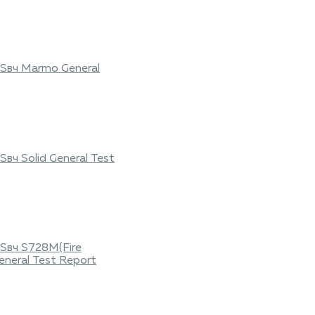
Sвч Marmo General
вч Solid General Test
Sвч S728M(Fire
eneral Test Report