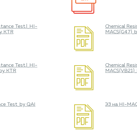
stance Test.l_HI-
Chemical Resi
y KTR
MACS(G47)_b
stance Test.l_HI-
Chemical Resi
by KTR
MACS(VB21)_
nce Test_by QAI
ЭЗ на HI-MA