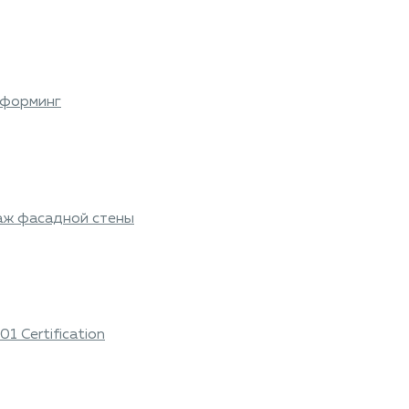
оформинг
аж фасадной стены
1 Certification