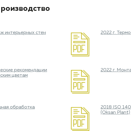
производство
аж интерьерных стен
2022 г. Терм
ические рекомендации
2022 г. Монт
ским цветам
шная обработка
2018 ISO 1400
(Oksan Plant)