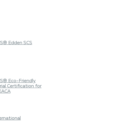
S® Edden SCS
S® Eco-Friendly
ial Certification for
 KACA
rnational