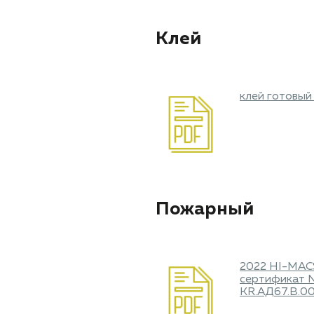
Клей
клей готовый 
Пожарный
2022 HI-MA
сертификат N
KR.АД67.В.0