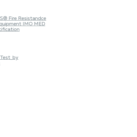
® Fire Resistandce
 Equipment IMO MED
ification
g Test_by
e