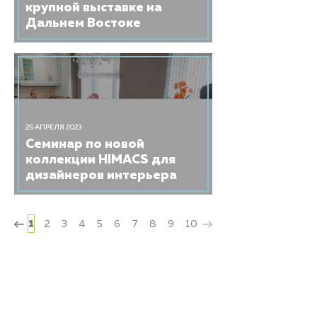
крупной выставке на
Дальнем Востоке
25 АПРЕЛЯ 2023
​Семинар по новой
коллекции HIMACS для
дизайнеров интерьера
1
2
3
4
5
6
7
8
9
10
HIMACS
О камне
Каталоги