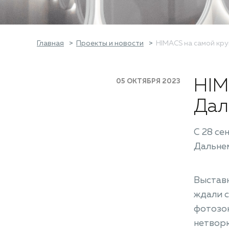
Главная
Проекты и новости
​HIMACS на самой кр
HIM
05 ОКТЯБРЯ 2023
Дал
С 28 се
Дальнем
Выставк
ждали 
фотозон
нетворк