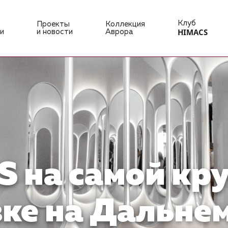
Клуб
Проекты
Коллекция
HIMACS
и
и новости
Аврора
S на самой кр
ке на Дальнем