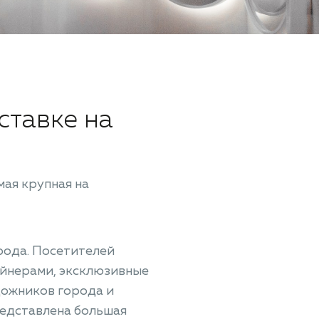
ставке на
мая крупная на
рода. Посетителей
йнерами, эксклюзивные
дожников города и
редставлена большая