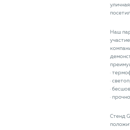
уличная
посетил
Наш пар
участие
компани
демон
преиму
· терм
· свето
· бесшо
· прочно
Стенд G
положит