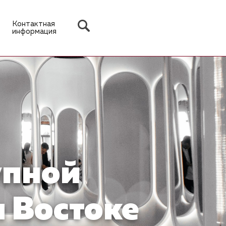
Контактная
информация
упной
 Востоке