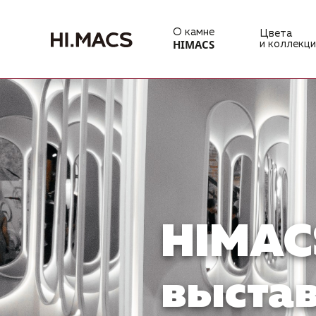
О камне
Цвета
HIMACS
и коллекци
​HIMAC
выстав