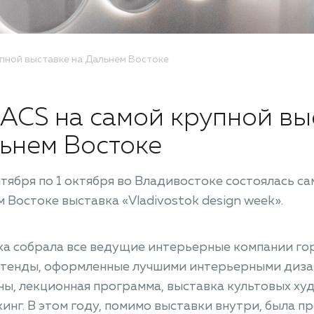
упной выставке на Дальнем Востоке
ACS на самой крупной вы
ьнем Востоке
нтября по 1 октября во Владивостоке состоялась са
 Востоке выставка «Vladivostok design week».
а собрала все ведущие интерьерные компании го
стенды, оформленные лучшими интерьерными диза
ы, лекционная программа, выставка культовых ху
инг. В этом году, помимо выставки внутри, была п