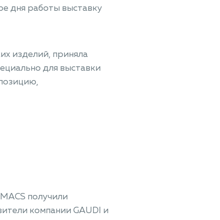
ыре дня работы выставку
их изделий, приняла
пециально для выставки
позицию,
HIMACS получили
вители компании GAUDI и