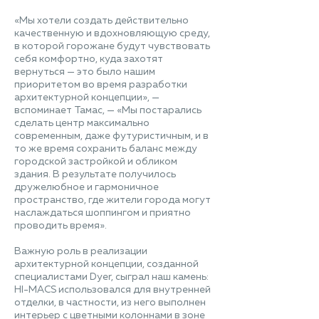
«Мы хотели создать действительно
качественную и вдохновляющую среду,
в которой горожане будут чувствовать
себя комфортно, куда захотят
вернуться — это было нашим
приоритетом во время разработки
архитектурной концепции», —
вспоминает Тамас, — «Мы постарались
сделать центр максимально
современным, даже футуристичным, и в
то же время сохранить баланс между
городской застройкой и обликом
здания. В результате получилось
дружелюбное и гармоничное
пространство, где жители города могут
наслаждаться шоппингом и приятно
проводить время».
Важную роль в реализации
архитектурной концепции, созданной
специалистами Dyer, сыграл наш камень:
HI-MACS использовался для внутренней
отделки, в частности, из него выполнен
интерьер с цветными колоннами в зоне