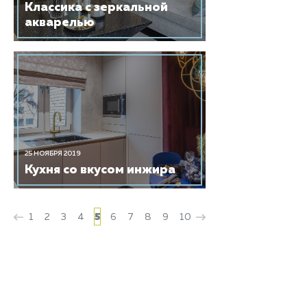
Классика с зеркальной
акварелью
25 НОЯБРЯ 2019
Кухня со вкусом инжира
1
2
3
4
5
6
7
8
9
10
HIMACS
О камне
Каталоги