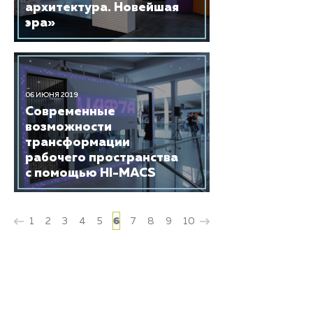
архитектура. Новейшая
эра»
06 ИЮНЯ 2019
Современные
возможности
трансформации
рабочего пространства
с помощью HI-MACS
1
2
3
4
5
6
7
8
9
10
HIMACS
О камне
Каталоги