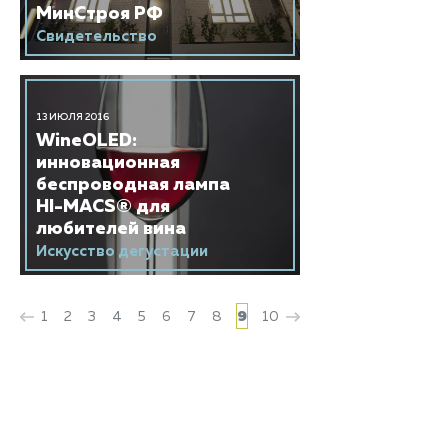
МинСтроя РФ
Свидетельство
13 ИЮЛЯ 2016
WineOLED:
инновационная
беспроводная лампа
HI-MACS® для
любителей вина
Искусство дегустации
1
2
3
4
5
6
7
8
9
10
HIMACS
О камне
Каталоги