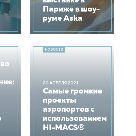
выставке в
Париже в шоу-
руме Aska
НОВОСТИ
тво
ние:
20 АПРЕЛЯ 2021
Самые громкие
проекты
аэропортов с
ю
использованием
HI-MACS®