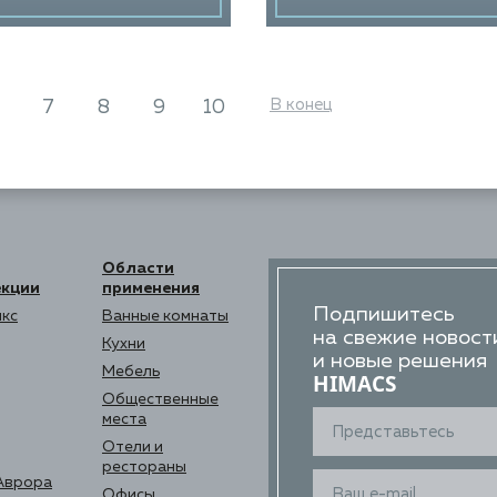
В конец
7
8
9
10
Области
екции
применения
Подпишитесь
кс
Ванные комнаты
на свежие новост
Кухни
и новые решения
Мебель
HIMACS
Общественные
места
Отели и
рестораны
Аврора
Офисы