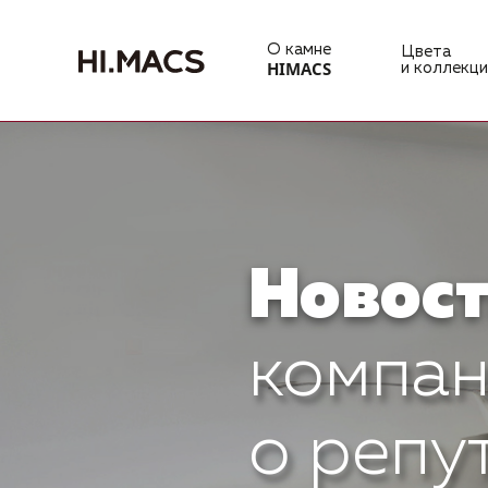
О камне
Цвета
HIMACS
и коллекци
Новост
компан
о репу