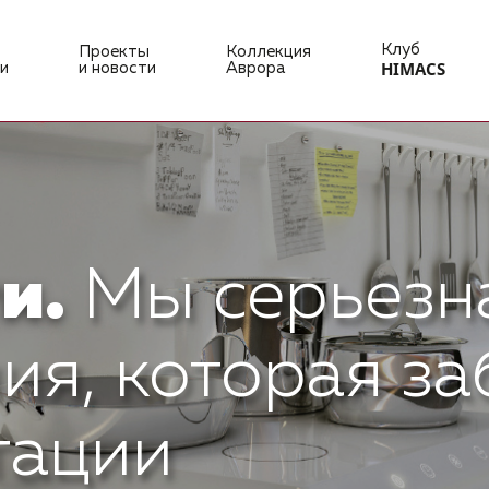
Клуб
Проекты
Коллекция
HIMACS
и
и новости
Аврора
и.
Мы серьезн
ия, которая за
тации