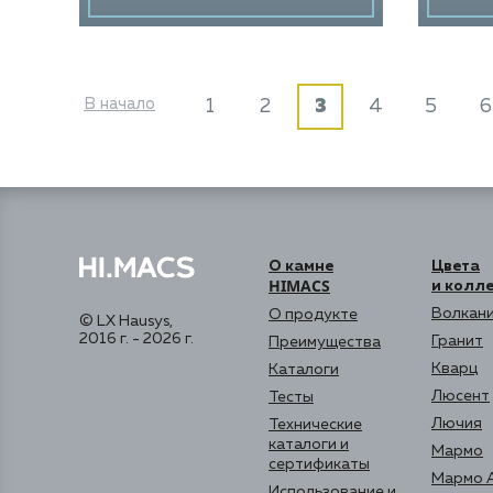
В начало
1
2
3
4
5
6
О камне
Цвета
HIMACS
и колл
Волкани
О продукте
© LX Hausys,
2016 г. - 2026 г.
Гранит
Преимущества
Кварц
Каталоги
Люсент
Тесты
Лючия
Технические
каталоги и
Мармо
сертификаты
Мармо 
Использование и