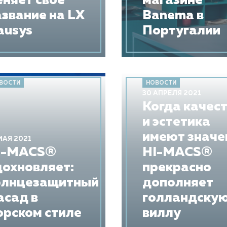
еняет своё
магазине
азвание на LX
Banema в
ausys
Португалии
ВОСТИ
НОВОСТИ
30 АПРЕЛЯ 2021
​Когда качес
и эстетика
имеют значе
МАЯ 2021
I-MACS®
HI-MACS®
дохновляет:
прекрасно
олнцезащитный
дополняет
асад в
голландску
орском стиле
виллу