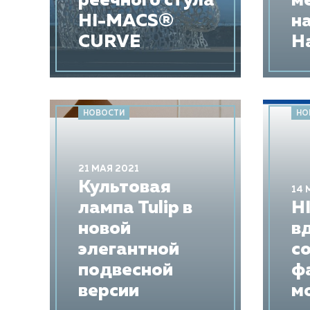
реечного стула
м
HI-MACS®
н
CURVE
H
НОВОСТИ
НО
21 МАЯ 2021
​Культовая
14 
лампа Tulip в
H
новой
в
элегантной
с
подвесной
ф
версии
м