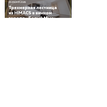
25 ИЮНЯ 2026
Трехмерная лестница
из HIMACS в винном
городе «Белый Мыс»
19 ЯНВАРЯ 2026
Акриловый камень
HIMACS в новых
поликлиниках
HIMACS
О камне
Каталоги
Технические каталоги и