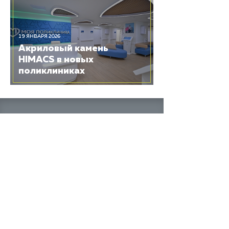
19 ЯНВАРЯ 2026
Акриловый камень
HIMACS в новых
поликлиниках
HIMACS
О камне
Каталоги
Технические каталоги и
сертификаты
Использование и уход
Цвета
и коллекции
Проекты и новости
Контакты