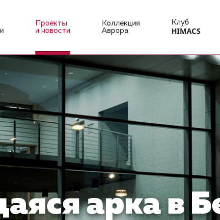
Клуб
Проекты
Коллекция
HIMACS
и
и новости
Аврора
аяся арка в 