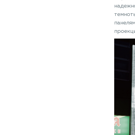
надежно
темноты
панеля
проекц