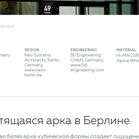
Берлине
DESIGN
ENGINEERING
MATERIAL
rmany
Neo Systems
5D Engineering
HI-MACSⓇ 
Architects, Berlin,
GmbH, Germany,
Alpine Whi
Germany,
www.5d-
www.neos-
engineering.com
berlin.de
тящаяся арка в Берлине
я белая арка кубической формы создает ощущени