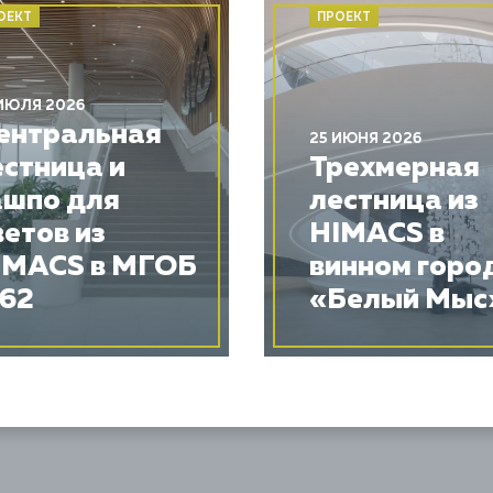
ОЕКТ
ПРОЕКТ
ИЮЛЯ 2026
ентральная
25 ИЮНЯ 2026
естница и
Трехмерная
ашпо для
лестница из
ветов из
HIMACS в
IMACS в МГОБ
винном горо
62
«Белый Мыс