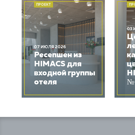
ПРОЕКТ
ПР
03 
Ц
л
07 ИЮЛЯ 2026
Ресепшен из
к
HIMACS для
ц
входной группы
H
отеля
№