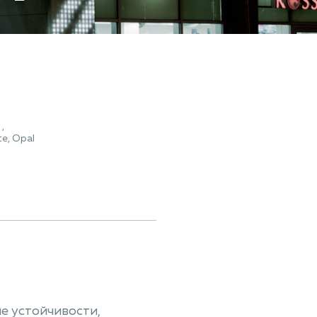
,
te, Opal
е устойчивости,