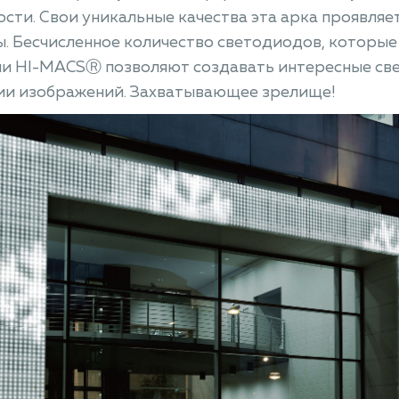
сти. Свои уникальные качества эта арка проявляе
. Бесчисленное количество светодиодов, которые
ми HI-MACSⓇ позволяют создавать интересные св
ии изображений. Захватывающее зрелище!