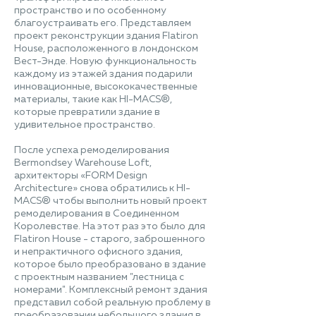
пространство и по особенному
благоустраивать его. Представляем
проект реконструкции здания Flatiron
House, расположенного в лондонском
Вест-Энде. Новую функциональность
каждому из этажей здания подарили
инновационные, высококачественные
материалы, такие как HI-MACS®,
которые превратили здание в
удивительное пространство.
После успеха ремоделирования
Bermondsey Warehouse Loft,
архитекторы «FORM Design
Architecture» снова обратились к HI-
MACS® чтобы выполнить новый проект
ремоделирования в Соединенном
Королевстве. На этот раз это было для
Flatiron House - старого, заброшенного
и непрактичного офисного здания,
которое было преобразовано в здание
с проектным названием "лестница с
номерами". Комплексный ремонт здания
представил собой реальную проблему в
преобразовании небольшого здания в