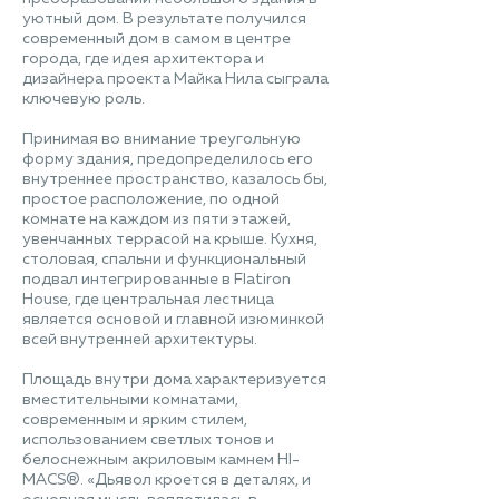
уютный дом. В результате получился
современный дом в самом в центре
города, где идея архитектора и
дизайнера проекта Майка Нила сыграла
ключевую роль.
Принимая во внимание треугольную
форму здания, предопределилось его
внутреннее пространство, казалось бы,
простое расположение, по одной
комнате на каждом из пяти этажей,
увенчанных террасой на крыше. Кухня,
столовая, спальни и функциональный
подвал интегрированные в Flatiron
House, где центральная лестница
является основой и главной изюминкой
всей внутренней архитектуры.
Площадь внутри дома характеризуется
вместительными комнатами,
современным и ярким стилем,
использованием светлых тонов и
белоснежным акриловым камнем HI-
MACS®. «Дьявол кроется в деталях, и