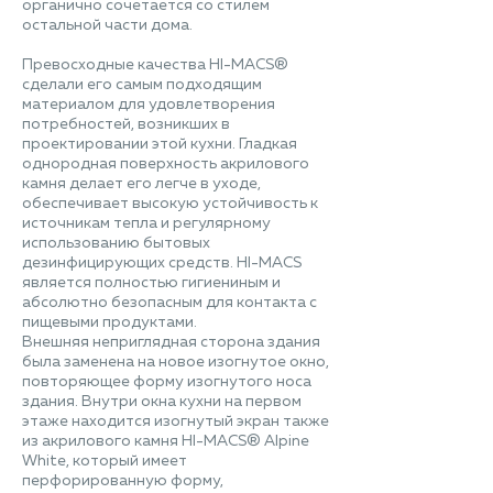
органично сочетается со стилем
остальной части дома.
Превосходные качества HI-MACS®
сделали его самым подходящим
материалом для удовлетворения
потребностей, возникших в
проектировании этой кухни. Гладкая
однородная поверхность акрилового
камня делает его легче в уходе,
обеспечивает высокую устойчивость к
источникам тепла и регулярному
использованию бытовых
дезинфицирующих средств. HI-MACS
является полностью гигиениным и
абсолютно безопасным для контакта с
пищевыми продуктами.
Внешняя неприглядная сторона здания
была заменена на новое изогнутое окно,
повторяющее форму изогнутого носа
здания. Внутри окна кухни на первом
этаже находится изогнутый экран также
из акрилового камня HI-MACS® Alpine
White, который имеет
перфорированную форму,