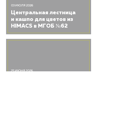
03 ИЮЛЯ 2026
Центральная лестница
и кашпо для цветов из
HIMACS в МГОБ №62
25 ИЮНЯ 2026
Трехмерная лестница
из HIMACS в винном
городе «Белый Мыс»