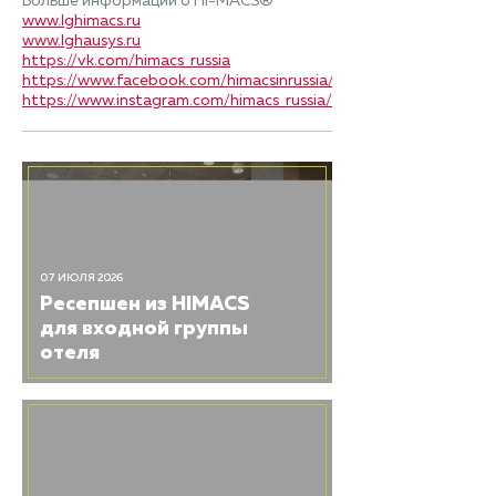
Больше информации о HI-MACS®
www.lghimacs.ru
www.lghausys.ru
https://vk.com/himacs_russia
https://www.facebook.com/himacsinrussia/
https://www.instagram.com/himacs_russia/
07 ИЮЛЯ 2026
Ресепшен из HIMACS
для входной группы
отеля