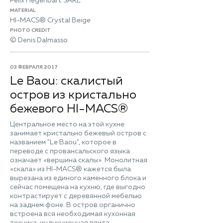
Felix Hegenbart SARL
MATERIAL
HI-MACS® Crystal Beige
PHOTO CREDIT
© Denis Dalmasso
03 ФЕВРАЛЯ 2017
Le Baou: скалистый
остров из кристально
бежевого HI-MACS®
Центральное место на этой кухне
занимает кристально бежевый остров с
названием "Le Baou", которое в
переводе с провансальского языка
означает «вершина скалы». Монолитная
«скала» из HI-MACS® кажется была
вырезана из единого каменного блока и
сейчас помещена на кухню, где выгодно
контрастирует с деревянной мебелью
на заднем фоне. В остров органично
встроена вся необходимая кухонная