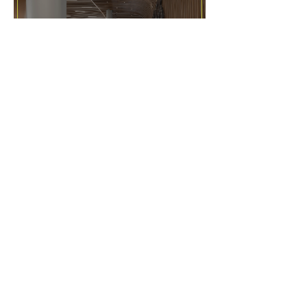
03 ИЮЛЯ 2026
Центральная лестница
и кашпо для цветов из
HIMACS в МГОБ №62
25 ИЮНЯ 2026
Трехмерная лестница
из HIMACS в винном
городе «Белый Мыс»