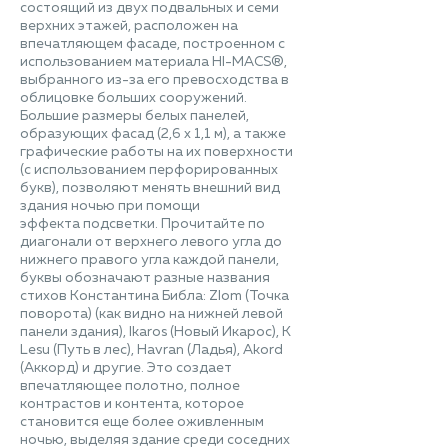
состоящий из двух подвальных и семи
верхних этажей, расположен на
впечатляющем фасаде, построенном с
использованием материала HI-MACS®,
выбранного из-за его превосходства в
облицовке больших сооружений.
Большие размеры белых панелей,
образующих фасад (2,6 x 1,1 м), а также
графические работы на их поверхности
(с использованием перфорированных
букв), позволяют менять внешний вид
здания ночью при помощи
эффекта подсветки. Прочитайте по
диагонали от верхнего левого угла до
нижнего правого угла каждой панели,
буквы обозначают разные названия
стихов Константина Библа: Zlom (Точка
поворота) (как видно на нижней левой
панели здания), Ikaros (Новый Икарос), K
Lesu (Путь в лес), Havran (Ладья), Akord
(Аккорд) и другие. Это создает
впечатляющее полотно, полное
контрастов и контента, которое
становится еще более оживленным
ночью, выделяя здание среди соседних