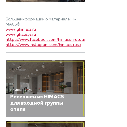
Большеинформации о материале HI-
MACS®
www.lghimacs.ru
www.lghausys.ru
https://www.facebook.com/himacsinrussia/
https://www.instagram.com/himacs_russi
07 ИЮЛЯ 2026
Ресепшен из HIMACS
для входной группы
отеля