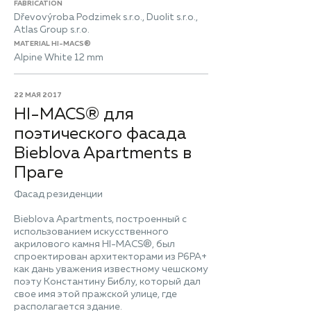
FABRICATION
Dřevovýroba Podzimek s.r.o., Duolit s.r.o.,
Atlas Group s.r.o.
MATERIAL HI-MACS®
Alpine White 12 mm
22 МАЯ 2017
HI-MACS® для
поэтического фасада
Bieblova Apartments в
Праге
Фасад резиденции
Bieblova Apartments, построенный с
использованием искусственного
акрилового камня HI-MACS®, был
спроектирован архитекторами из P6PA+
как дань уважения известному чешскому
поэту Константину Библу, который дал
свое имя этой пражской улице, где
располагается здание.