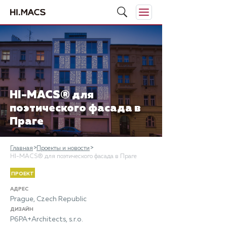
HI-MACS® для
поэтического фасада в
Праге
Главная
Проекты и новости
HI-MACS® для поэтического фасада в Праге
ПРОЕКТ
АДРЕС
Prague, Czech Republic
ДИЗАЙН
P6PA+Architects, s.r.o.