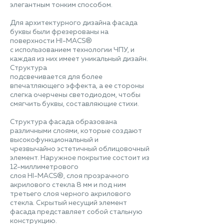
элегантным тонким способом.
Для архитектурного дизайна фасада
буквы были фрезерованы на
поверхности HI-MACS®
с использованием технологии ЧПУ, и
каждая из них имеет уникальный дизайн.
Структура
подсвечивается для более
впечатляющего эффекта, а ее стороны
слегка очерчены светодиодом, чтобы
смягчить буквы, составляющие стихи.
Структура фасада образована
различными слоями, которые создают
высокофункциональный и
чрезвычайно эстетичный облицовочный
элемент. Наружное покрытие состоит из
12-миллиметрового
слоя HI-MACS®, слоя прозрачного
акрилового стекла 8 мм и под ним
третьего слоя черного акрилового
стекла. Скрытый несущий элемент
фасада представляет собой стальную
конструкцию.