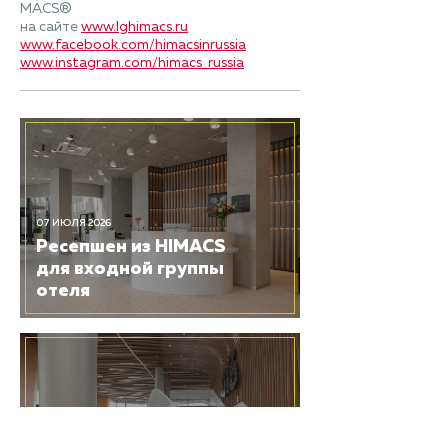
MACS®
на сайте
www.lghimacs.ru
www.facebook.com/himacsinrussia
www.instagram.com/himacs_russia
07 ИЮЛЯ 2026
Ресепшен из HIMACS
для входной группы
отеля
03 ИЮЛЯ 2026