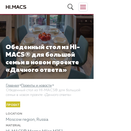
Обеденный стол из HI-
MACS® для большой
семьи в новом проекте
«Дачного ответа»
Главная
Проекты и новости
Обеденный стол из HI-MACS® для большой
семьи в новом проекте «Дачного ответа»
ПРОЕКТ
LOCATION
Moscow region, Russia
MATERIAL