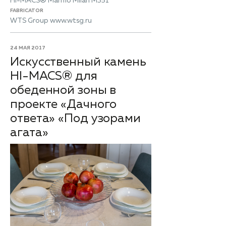
HI-MACS® Marmo Milan M351
FABRICATOR
WTS Group www.wtsg.ru
24 МАЯ 2017
Искусственный камень
HI-MACS® для
обеденной зоны в
проекте «Дачного
ответа» «Под узорами
агата»