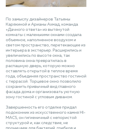
По замыслу дизайнеров Татьяны
Карякиной и Арианы Ахмад, команда
«Дачного ответа» из вытянутой
комнаты с маленькими окнами создала
объемное, наполненное воздухом и
светом пространство, перетекающее из
интерьера в экстерьер. Расширились и
увеличились по высоте окна, так
половина окна превратилась в
распашную дверь, которую можно
оставлять открытой в теплое время
года, объединяя пространство гостиной
с террасой. Торцевое окно позволило
сохранить привычный вид главного
фасада дома и организовать уютную
зону гостиной с угловым диваном.
Завершенность его отделке придал
подоконник из искусственного камня HI-
MACS, он гигиеничный с непористой
структурой и, как следствие, не
проницаем для бактерий, грибков и