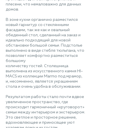
плесени, что немаловажно для дачных
домов.
В зоне кухни органично разместился
новый гарнитур со стеклянными
фасадами, так же как и овальный
обеденный стол, сделанный на заказ и
идеально подходящий для новой
обстановки большой семьи. Подстолье
выполнено в виде стебля тюльпана, что
позволяет комфортно разместиться
большому
количеству гостей. Столешница
выполнена из искусственного камня HI-
MACS из коллекции Marmo под мрамор,
и, несомненно, является украшением
стола и очень удобна в обслуживании.
Результатом работы стало почти вдвое
увеличенное пространство, где
происходит гармоничный «круговорот»
семьи между интерьером и экстерьером.
Это светлое и просторное решение,
вдохновляющее и приносящее уют
хозяевам дома и их гостям.