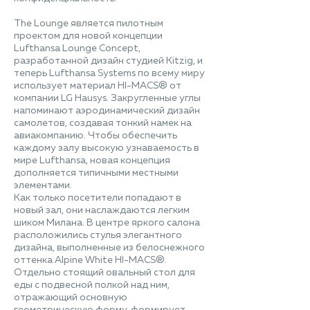
The Lounge является пилотным
проектом для новой концепции
Lufthansa Lounge Concept,
разработанной дизайн студией Kitzig, и
теперь Lufthansa Systems по всему миру
использует материал HI-MACS® от
компании LG Hausys. Закругленные углы
напоминают аэродинамический дизайн
самолетов, создавая тонкий намек на
авиакомпанию. Чтобы обеспечить
каждому залу высокую узнаваемость в
мире Lufthansa, новая концепция
дополняется типичными местными
элементами.
Как только посетители попадают в
новый зал, они наслаждаются легким
шиком Милана. В центре яркого салона
расположились стулья элегантного
дизайна, выполненные из белоснежного
оттенка Alpine White HI-MACS®.
Отдельно стоящий овальный стол для
еды с подвесной полкой над ним,
отражающий основную