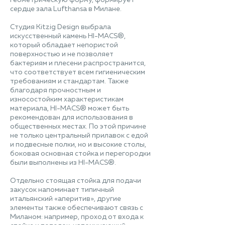
геометрическую форму, формирует
сердце зала Lufthansa в Милане.
Студия Kitzig Design выбрала
искусственный камень HI-MACS®,
который обладает непористой
поверхностью и не позволяет
бактериям и плесени распространится,
что соответствует всем гигиеническим
требованиям и стандартам. Также
благодаря прочностным и
износостойким характеристикам
материала, HI-MACS® может быть
рекомендован для использования в
общественных местах. По этой причине
не только центральный прилавок с едой
и подвесные полки, но и высокие столы,
боковая основная стойка и перегородки
были выполнены из HI-MACS®.
Отдельно стоящая стойка для подачи
закусок напоминает типичный
итальянский «аперитив», другие
элементы также обеспечивают связь с
Миланом: например, проход от входа к