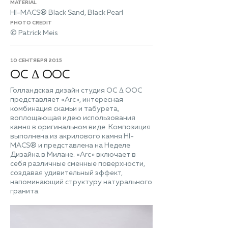
MATERIAL
HI-MACS® Black Sand, Black Pearl
PHOTO CREDIT
© Patrick Meis
10 СЕНТЯБРЯ 2015
ОС Δ ООС
Голландская дизайн студия ОС Δ ООС
представляет «Arc», интересная
комбинация скамьи и табурета,
воплощающая идею использования
камня в оригинальном виде. Композиция
выполнена из акрилового камня HI-
MACS® и представлена на Неделе
Дизайна в Милане. «Arc» включает в
себя различные сменные поверхности,
создавая удивительный эффект,
напоминающий структуру натурального
гранита.