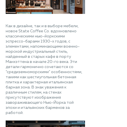
Как в дизайне, так и в выборе мебели,
новое State Coffee Co. вдохновлено
классическими нью-йоркскими
эспрессо-барами 1930-х годов, с
элементами, напоминающими военно-
морской индустриальный стиль,
найденный в старых кафе в порту
Манхэттена в начале 20-го века. Эти
детали гармонично сочетаются со
"средиземноморскими" особенностями,
такими как шестиугольная бетонная
плитка и характерная итальянская
барная зона. В знак уважения к
различным стилям, на стенах
присутствуют изображения
завораживающего Нью-Йорка той
эпохи и итальянских барменов за
работой.