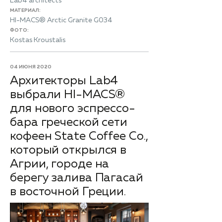
Lab4 architects
МАТЕРИАЛ:
HI-MACS® Arctic Granite G034
ФОТО:
Kostas Kroustalis
04 ИЮНЯ 2020
​Архитекторы Lab4
выбрали HI-MACS®
для нового эспрессо-
бара греческой сети
кофеен State Coffee Co.,
который открылся в
Агрии, городе на
берегу залива Пагасай
в восточной Греции.