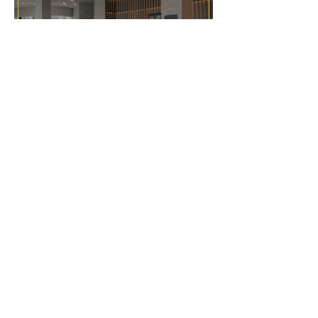
07 ИЮЛЯ 2026
Ресепшен из HIMACS
для входной группы
отеля
03 ИЮЛЯ 2026
Центральная лестница
и кашпо для цветов из
HIMACS в МГОБ №62