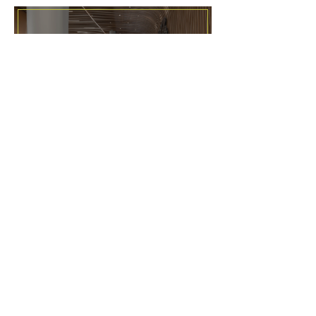
03 ИЮЛЯ 2026
Центральная лестница
и кашпо для цветов из
HIMACS в МГОБ №62
25 ИЮНЯ 2026
Трехмерная лестница
из HIMACS в винном
городе «Белый Мыс»