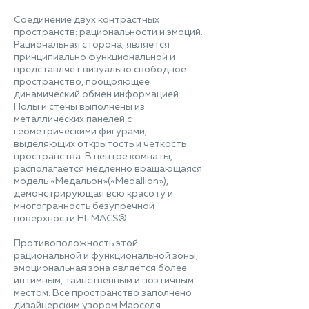
Соединение двух контрастных
пространств: рациональности и эмоций.
Рациональная сторона, является
принципиально функциональной и
представляет визуально свободное
пространство, поощряющее
динамический обмен информацией.
Полы и стены выполнены из
металлических панелей с
геометрическими фигурами,
выделяющих открытость и четкость
пространства. В центре комнаты,
располагается медленно вращающаяся
модель «Медальон»(«Medallion»),
демонстрирующая всю красоту и
многогранность безупречной
поверхности HI-MACS®.
Противоположность этой
рациональной и функциональной зоны,
эмоциональная зона является более
интимным, таинственным и поэтичным
местом. Все пространство заполнено
дизайнерским узором Марселя