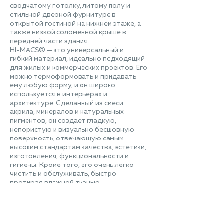
сводчатому потолку, литому полу и
стильной дверной фурнитуре в
открытой гостиной на нижнем этаже, а
также низкой соломенной крыше в
передней части здания.
HI-MACS® — это универсальный и
гибкий материал, идеально подходящий
для жилых и коммерческих проектов. Его
можно термоформовать и придавать
ему любую форму, и он широко
используется в интерьерах и
архитектуре. Сделанный из смеси
акрила, минералов и натуральных
пигментов, он создает гладкую,
непористую и визуально бесшовную
поверхность, отвечающую самым
высоким стандартам качества, эстетики,
изготовления, функциональности и
гигиены. Кроме того, его очень легко
чистить и обслуживать, быстро
протирая влажной тканью.