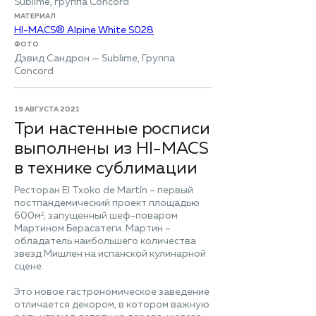
Sublime, группа Concord
МАТЕРИАЛ
HI-MACS® Alpine White S028
ФОТО
Дэвид Сандрон — Sublime, Группа
Concord
19 АВГУСТА 2021
Три настенные росписи
выполнены из HI-MACS
в технике сублимации
Ресторан El Txoko de Martín – первый
постпандемический проект площадью
600м², запущенный шеф-поваром
Мартином Берасатеги. Мартин –
обладатель наибольшего количества
звезд Мишлен на испанской кулинарной
сцене.
Это новое гастрономическое заведение
отличается декором, в котором важную