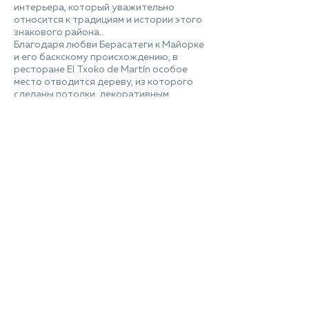
интерьера, который уважительно
относится к традициям и истории этого
знакового района.
Благодаря любви Берасатеги к Майорке
и его баскскому происхождению, в
ресторане El Txoko de Martín особое
место отводится дереву, из которого
сделаны потолки, декоративным
деталям в естественных цветах, таких
как зеленый и голубой, а также рамкам
на стенах с фотографиями семьи шеф-
повара и ресторана, где он родился и
вырос.
07 ИЮЛЯ 2026
Ресепшен из HIMACS
для входной группы