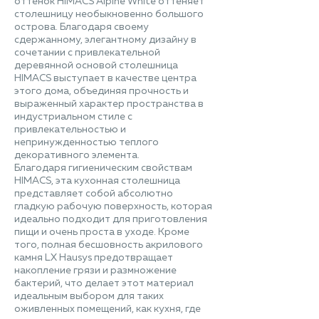
оттенок HIMACS Alpine White оттеняет
столешницу необыкновенно большого
острова. Благодаря своему
сдержанному, элегантному дизайну в
сочетании с привлекательной
деревянной основой столешница
HIMACS выступает в качестве центра
этого дома, объединяя прочность и
выраженный характер пространства в
индустриальном стиле с
привлекательностью и
непринужденностью теплого
декоративного элемента.
Благодаря гигиеническим свойствам
HIMACS, эта кухонная столешница
представляет собой абсолютно
гладкую рабочую поверхность, которая
идеально подходит для приготовления
пищи и очень проста в уходе. Кроме
того, полная бесшовность акрилового
камня LX Hausys предотвращает
накопление грязи и размножение
бактерий, что делает этот материал
идеальным выбором для таких
оживленных помещений, как кухня, где