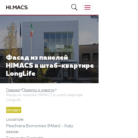
​Фасад из панелей
HIMACS в штаб-квартире
LongLife
Главная
Проекты и новости
​Фасад из панелей HIMACS в штаб-квартире
LongLife
ПРОЕКТ
LOCATION
Peschiera Borromeo (Milan) - Italy
DESIGN