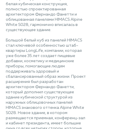
белая кубическая конструкция,
полностью спроектированная
архитектором Фернандо Фанетти и
облицованная панелями HIMACS Alpine
White S028, гармонично вписалась в
существующее здание.
Большой белый куб из панелей HIMACS
стал ключевой особенностью штаб-
квартиры LongLife, компании, которая
уже более 35 лет создает пищевые
добавки, косметику и медицинские
приборы, помогающие людям
поддерживать здоровый и
сбалансированный образ жизни. Проект
расширения был разработан
архитектором Фернандо Фанетти,
который дополнил существующее
здание кубической структурой из
наружных облицовочных панелей
HIMACS знакового оттенка Alpine White
S028. Новое здание, в котором
размещаются приемная, конференц-зал
и кабинет президента, имеет большие
окна со всех четырех сторон, которые