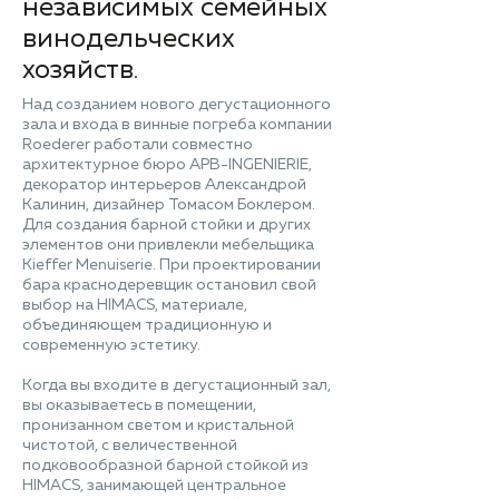
независимых семейных
винодельческих
хозяйств.
Над созданием нового дегустационного
зала и входа в винные погреба компании
Roederer работали совместно
архитектурное бюро APB-INGENIERIE,
декоратор интерьеров Александрой
Калинин, дизайнер Томасом Боклером.
Для создания барной стойки и других
элементов они привлекли мебельщика
Kieffer Menuiserie. При проектировании
бара краснодеревщик остановил свой
выбор на HIMACS, материале,
объединяющем традиционную и
современную эстетику.
Когда вы входите в дегустационный зал,
вы оказываетесь в помещении,
пронизанном светом и кристальной
чистотой, с величественной
подковообразной барной стойкой из
HIMACS, занимающей центральное