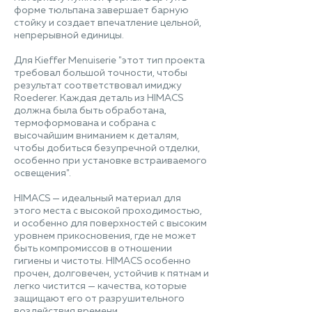
форме тюльпана завершает барную
стойку и создает впечатление цельной,
непрерывной единицы.
Для Kieffer Menuiserie "этот тип проекта
требовал большой точности, чтобы
результат соответствовал имиджу
Roederer. Каждая деталь из HIMACS
должна была быть обработана,
термоформована и собрана с
высочайшим вниманием к деталям,
чтобы добиться безупречной отделки,
особенно при установке встраиваемого
освещения".
HIMACS — идеальный материал для
этого места с высокой проходимостью,
и особенно для поверхностей с высоким
уровнем прикосновения, где не может
быть компромиссов в отношении
гигиены и чистоты. HIMACS особенно
прочен, долговечен, устойчив к пятнам и
легко чистится — качества, которые
защищают его от разрушительного
воздействия времени.