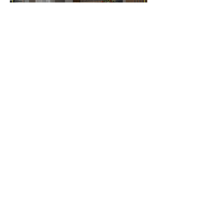
07 ИЮЛЯ 2026
Ресепшен из HIMACS
для входной группы
отеля
03 ИЮЛЯ 2026
Центральная лестница
и кашпо для цветов из
HIMACS в МГОБ №62
25 ИЮНЯ 2026