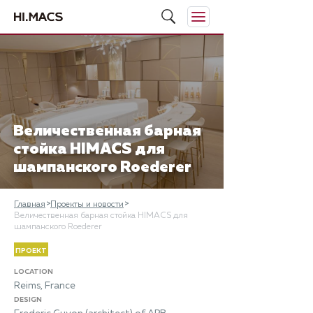
​Величественная барная
стойка HIMACS для
шампанского Roederer
Главная
Проекты и новости
​Величественная барная стойка HIMACS для
шампанского Roederer
ПРОЕКТ
LOCATION
Reims, France
DESIGN