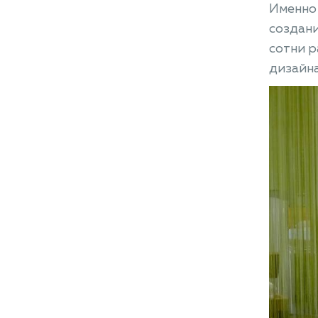
Именно 
создани
сотни р
дизайна