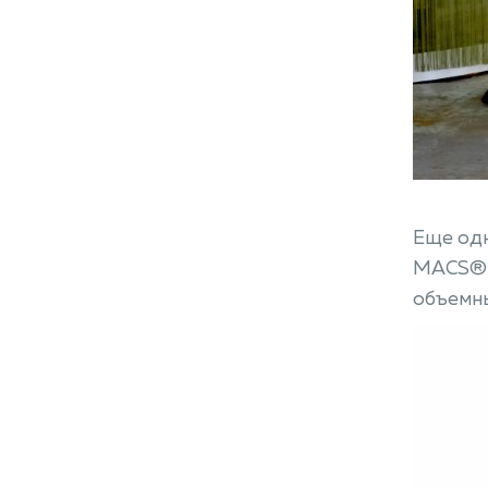
Еще одн
MACS® н
объемны