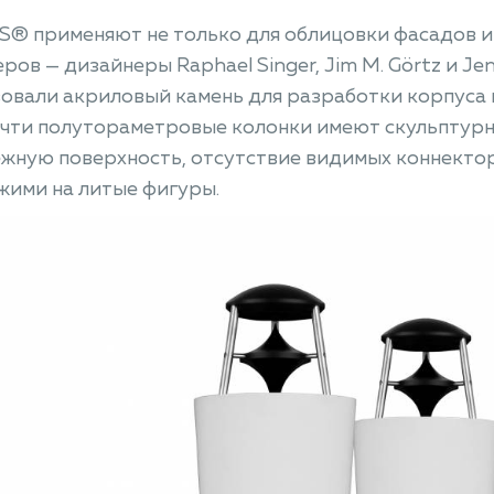
S® применяют не только для облицовки фасадов 
ров — дизайнеры Raphael Singer, Jim M. Görtz и Je
овали акриловый камень для разработки корпуса
очти полутораметровые колонки имеют скульптур
жную поверхность, отсутствие видимых коннекто
жими на литые фигуры.