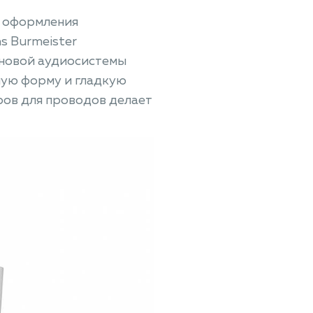
и оформления
ns Burmeister
 новой аудиосистемы
ную форму и гладкую
ров для проводов делает