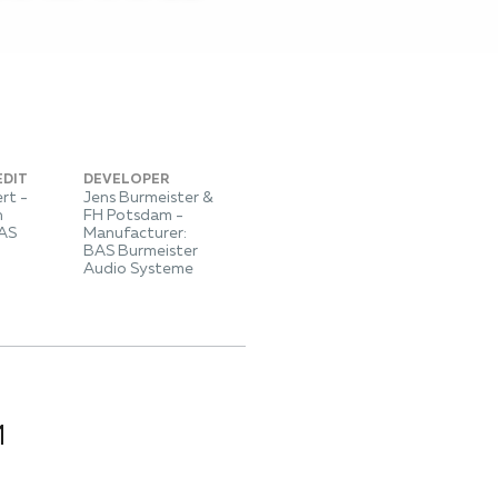
EDIT
DEVELOPER
rt -
Jens Burmeister &
n
FH Potsdam -
BAS
Manufacturer:
BAS Burmeister
Audio Systeme
й