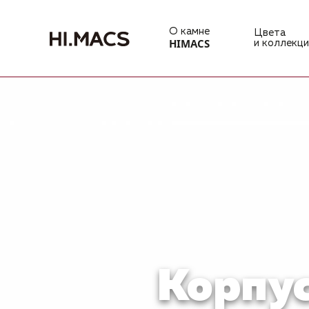
О камне
Цвета
HIMACS
и коллекци
Корпус