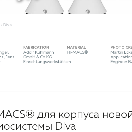
ы Diva
FABRICATION
MATERIAL
PHOTO CR
nger,
Adolf Kuhlmann
HI-MACS®
Martin Ecke
tz, Jens
GmbH & Co.KG
Applicatio
r
Einrichtungswerkstätten
Engineer 
MACS® для корпуса ново
иосистемы Diva