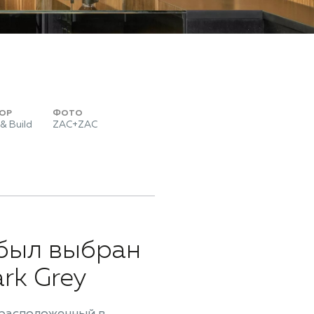
ОР
ФОТО
 & Build
ZAC+ZAC
 был выбран
rk Grey