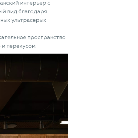
ианский интерьер с
ый вид благодаря
ных ультрасерых
екательное пространство
 и перекусом.