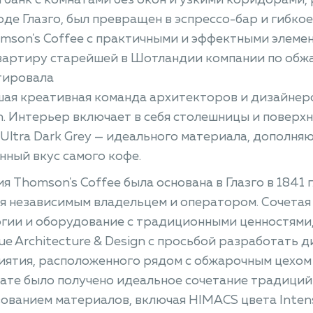
банк с комнатами без окон и узкими коридорами,
де Глазго, был превращен в эспрессо-бар и гибко
mson's Coffee с практичными и эффектными элем
вартиру старейшей в Шотландии компании по обж
тировала
ая креативная команда архитекторов и дизайнеров
n. Интерьер включает в себя столешницы и поверх
 Ultra Dark Grey — идеального материала, дополня
ный вкус самого кофе.
я Thomson's Coffee была основана в Глазго в 1841 г.
я независимым владельцем и оператором. Сочета
гии и оборудование с традиционными ценностями,
ue Architecture & Design с просьбой разработать 
ятия, расположенного рядом с обжарочным цехом и
ате было получено идеальное сочетание традиций
ованием материалов, включая HIMACS цвета Intense