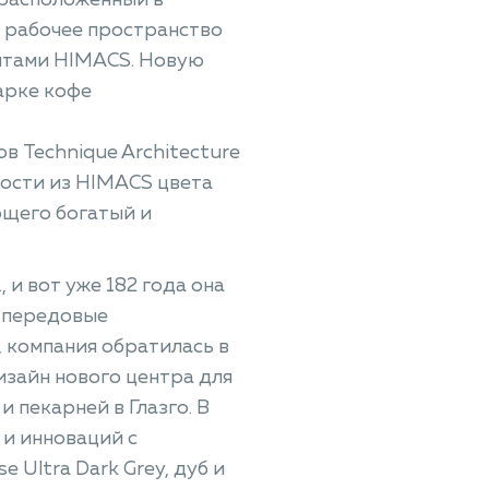
 расположенный в
е рабочее пространство
ентами HIMACS. Новую
арке кофе
 Technique Architecture
ности из HIMACS цвета
ющего богатый и
, и вот уже 182 года она
я передовые
 компания обратилась в
дизайн нового центра для
 пекарней в Глазго. В
 и инноваций с
 Ultra Dark Grey, дуб и