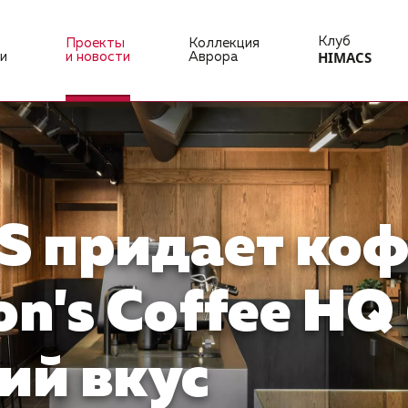
Клуб
Проекты
Коллекция
HIMACS
и
и новости
Аврора
S придает ко
n's Coffee HQ
ий вкус