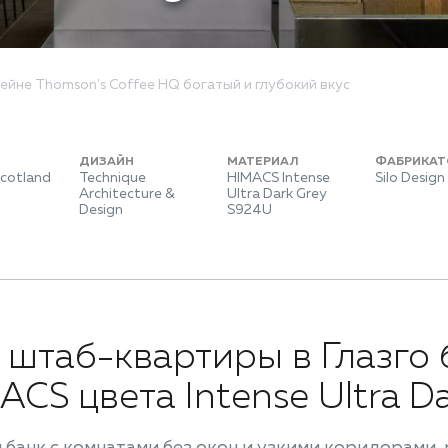
йне Thomson's Coffee HQ богатый и глубокий вкус
ДИЗАЙН
МАТЕРИАЛ
ФАБРИКАТ
Scotland
Technique
HIMACS Intense
Silo Design
Architecture &
Ultra Dark Grey
Design
S924U
 штаб-квартиры в Глазго
ACS цвета Intense Ultra Da