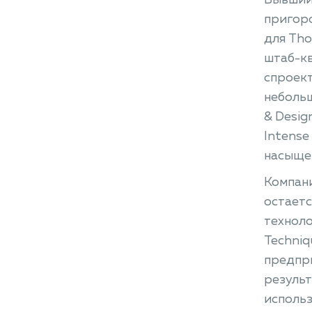
Бывший 
пригоро
для Tho
штаб-к
спроек
небольш
& Desig
Intense
насыщен
Компани
остаетс
техноло
Techniq
предпри
результ
использ