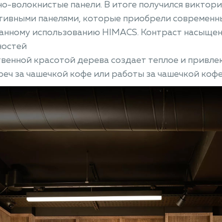
о-волокнистые панели. В итоге получился виктор
тивными панелями, которые приобрели современн
анному использованию HIMACS. Контраст насыщен
ностей
твенной красотой дерева создает теплое и привл
реч за чашечкой кофе или работы за чашечкой кофе