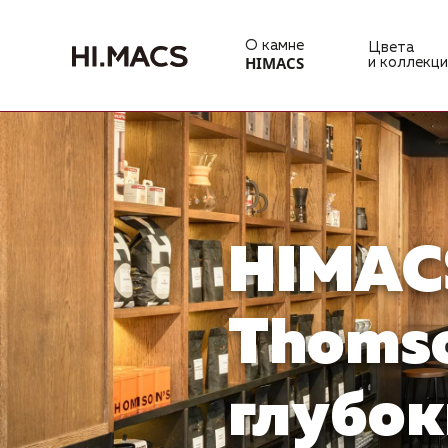
О камне
Цвета
HIMACS
и коллекци
HIMAC
Thomso
глубок