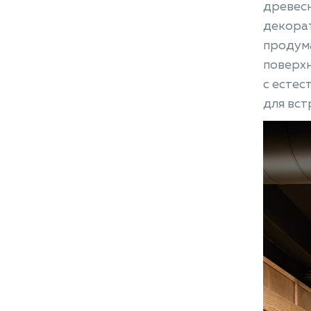
древесн
декора
продум
поверх
с естес
для вст