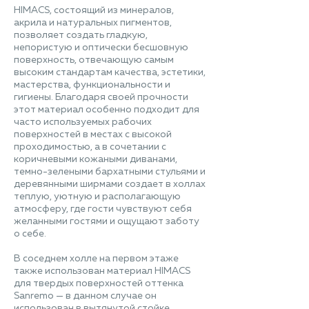
HIMACS, состоящий из минералов,
акрила и натуральных пигментов,
позволяет создать гладкую,
непористую и оптически бесшовную
поверхность, отвечающую самым
высоким стандартам качества, эстетики,
мастерства, функциональности и
гигиены. Благодаря своей прочности
этот материал особенно подходит для
часто используемых рабочих
поверхностей в местах с высокой
проходимостью, а в сочетании с
коричневыми кожаными диванами,
темно-зелеными бархатными стульями и
деревянными ширмами создает в холлах
теплую, уютную и располагающую
атмосферу, где гости чувствуют себя
желанными гостями и ощущают заботу
о себе.
В соседнем холле на первом этаже
также использован материал HIMACS
для твердых поверхностей оттенка
Sanremo — в данном случае он
использован в вытянутой стойке