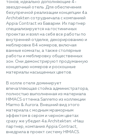
тонов, идеально дополняющие 4-
звездочный отель. Для обеспечения
безупречной реализации концепции 4a
Architekten сотрудничала с компанией
Appia Contract из Баварии. Их партнер
специализируется на гостиничных
проектах и взял на себя все работы по
внутренней отделке, декорированию и
меблировке 84 номеров, включая
ванные комнаты, а также столярные
работы и меблировку общественных
зон. Они демонстрируют продуманную
концепцию номеров и роскошные
материалы насыщенных цветов.
В холле отеля доминирует
впечатляющая стойка администратора,
полностью выполненная из материала
HIMACS оттенка Sanremo из коллекции
Marmo & Aurora. Внешний вид этого
материала с модным мраморным
эффектом в сером и черном цветах
сразу же убедил 4a Architekten: «Наш
партнер, компания Appia Contract,
внедрила в проект систему HIMACS.