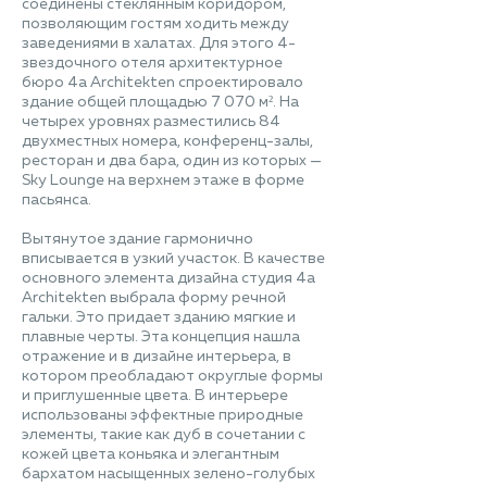
соединены стеклянным коридором,
позволяющим гостям ходить между
заведениями в халатах. Для этого 4-
звездочного отеля архитектурное
бюро 4a Architekten спроектировало
здание общей площадью 7 070 м². На
четырех уровнях разместились 84
двухместных номера, конференц-залы,
ресторан и два бара, один из которых —
Sky Lounge на верхнем этаже в форме
пасьянса.
Вытянутое здание гармонично
вписывается в узкий участок. В качестве
основного элемента дизайна студия 4a
Architekten выбрала форму речной
гальки. Это придает зданию мягкие и
плавные черты. Эта концепция нашла
отражение и в дизайне интерьера, в
котором преобладают округлые формы
и приглушенные цвета. В интерьере
использованы эффектные природные
элементы, такие как дуб в сочетании с
кожей цвета коньяка и элегантным
бархатом насыщенных зелено-голубых