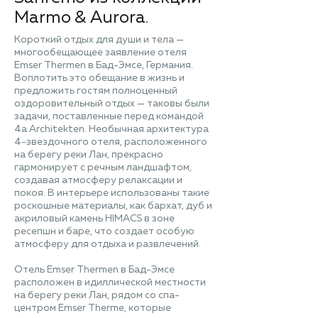
Marmo & Aurora.
Короткий отдых для души и тела —
многообещающее заявление отеля
Emser Thermen в Бад-Эмсе, Германия.
Воплотить это обещание в жизнь и
предложить гостям полноценный
оздоровительный отдых — таковы были
задачи, поставленные перед командой
4a Architekten. Необычная архитектура
4-звездочного отеля, расположенного
на берегу реки Лан, прекрасно
гармонирует с речным ландшафтом,
создавая атмосферу релаксации и
покоя. В интерьере использованы такие
роскошные материалы, как бархат, дуб и
акриловый камень HIMACS в зоне
ресепшн и баре, что создает особую
атмосферу для отдыха и развлечений.
Отель Emser Thermen в Бад-Эмсе
расположен в идиллической местности
на берегу реки Лан, рядом со спа-
центром Emser Therme, которые