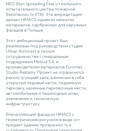
NRO (Non Spreading Fire) от польского
испытательного центра пожарной
безопасности (ITB). Эта аккредитация
делает HIMACS одним из немногих
материалов, одобренных для наружных
фасадов в Польше.
Этот амбициозный проект был
реализован под руководством студии
Urban Architect в тесном
сотрудничестве с генеральным
подрядчиком Mirbud S.A. и
производителем материалов Euromet
Studio Reklamy. Проект не ограничился
реконструкцией зала, а включил в себя
открытый ледовый каток, подземную
парковку, наземные парковочные места,
автомобильные и пешеходные зоны,
озеленение и техническую
инфраструктуру.
Впечатляющий фасад из HIMACS с
геометрическим рисунком в виде сот
придает зданию прозрачность и
устойчивость. Передовая технология