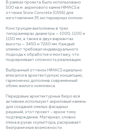
В рамках проекта было использовано
500 кв.м. акрилового камня HIMACS в
оттенке Snow Concrete (G556) для
изготовления 35 экстерьерных колонн.
Конструкции выполнены в трех
типоразмерах диаметра — 1000, 1100 и
1150 мм, а также в двух вариантах
высоты — 3450 и 7260 мм. Каждый
элемент требовал индивидуального
подхода к обработке и монтажу, что
подчеркивает сложность реализации.
Выбранный оттенок HIMACS идеально
вписался в архитектурную концепцию,
гармонично дополнив современный
облик жилого комплекса.
Передовые архитектурные бюро всё
активнее используют акриловый камень
для создания смелых фасадных
решений, этот проект – яркое тому
подтверждение. Материал, словно
глина в руках скульптора, раскрывает
безграничные возможности.