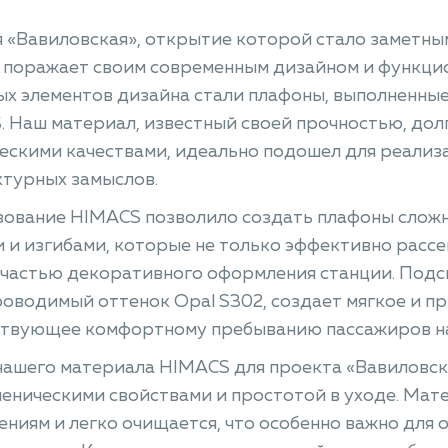
 «Вавиловская», открытие которой стало заметны
 поражает своим современным дизайном и функци
х элементов дизайна стали плафоны, выполненные
 Наш материал, известный своей прочностью, дол
ескими качествами, идеально подошел для реализ
ктурных замыслов.
зование HIMACS позволило создать плафоны слож
 и изгибами, которые не только эффективно рассеи
частью декоративного оформления станции. Подс
оводимый оттенок Opal S302, создает мягкое и п
ствующее комфортному пребыванию пассажиров на
ашего материала HIMACS для проекта «Вавиловск
иеническими свойствами и простотой в уходе. Мат
ениям и легко очищается, что особенно важно для 