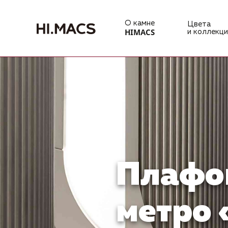
О камне
Цвета
HIMACS
и коллекци
Плафон
метро