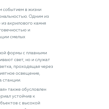
м событием в жизни
ональностью. Одним из
 из акрилового камня
говечностью и
ации смелых
ной формы с плавными
вают свет, но и служат
ветка, проходящая через
риятное освещение,
 станции.
ая» также обусловлен
ериал устойчив к
объектов с высокой