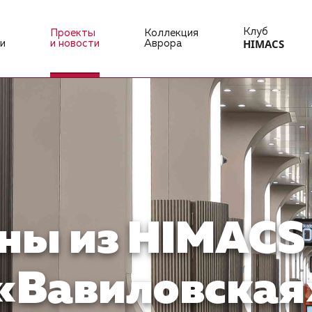
Клуб
Проекты
Коллекция
HIMACS
и
и новости
Аврора
ы из HIMACS 
 «Вавиловская