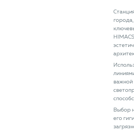
Станция
города,
ключевы
HIMACS.
эстетич
архите
Исполь
линиями
важной 
светопр
способ
Выбор н
его гиг
загрязн