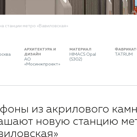
на станции метро «Вавиловская»
АРХИТЕКТУРА И
МАТЕРИАЛ
ФАБРИКАТ
осква
HIMACS Opal
TATRUM
ДИЗАЙН
АО
(S302)
«Мосинжпроект»
фоны из акрилового кам
ашают новую станцию ме
виловская»