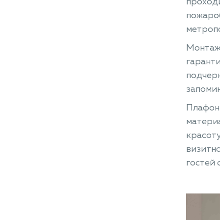
проходи
пожароб
метроп
Монтаж 
гаранти
подчерк
запоми
Плафоны
материа
красоту
визитно
гостей 