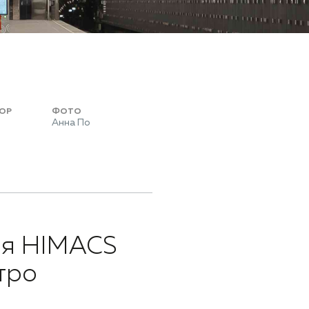
ОР
ФОТО
Анна По
ня HIMACS
тро