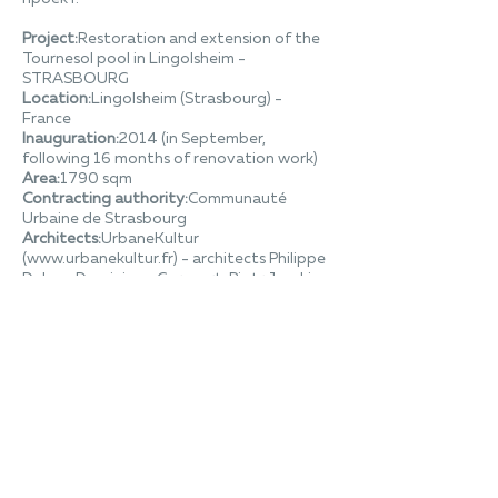
Project:
Restoration and extension of the
Tournesol pool in Lingolsheim -
STRASBOURG
Location:
Lingolsheim (Strasbourg) -
France
Inauguration:
2014 (in September,
following 16 months of renovation work)
Area:
1790 sqm
Contracting authority:
Communauté
Urbaine de Strasbourg
Architects:
UrbaneKultur
(www.urbanekultur.fr) - architects Philippe
Dahan, Dominique Cornaert, Piotr Janski
and Amaury Sigwarth
HI-MACS® Fabrication:
ADJ,
www.adj.fr
Material:
HI-MACS® Alpine White
www.lghimacs.ru
Landscaping:
Bruno Kubler
Structure:
Structurest
Cost efficency:
Les Economistes
Fluids engineer:
SNC Lavalin
CPM:
C2Bi
Acoustics:
Euro Sound Project