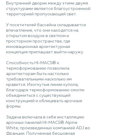
Внутренний дворик между этими двумя
структурами является благоустроенной
территорией пропускающей свет.
У посетителей бассейна складывается
впечатление, что они находятся на
открытом воздухе в светлом и
просторном пространстве, где
инновационная архитектурная
концепция приглашает выйти наружу.
Способность HI-MACS® к
термоформованию позволила
архитекторам быть настолько
требовательными насколько им
нравится. Изогнутые линии купола,
благодаря термоформованию смогли
объединиться с существующей
конструкцией и облицевать арочные
формы.
Задача включала в себя инсталляцию
арочных панелей HI-MACS® Alpine
White, произведенных компанией ADJ во
Франции. Полученная бесшовная