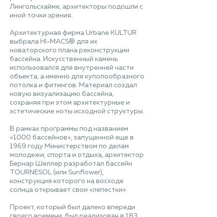
Лингольсхайме, архитекторы подошли с
иной точки зрения.
Архитектурная фирма Urbane KULTUR
выбрала HI-MACS® для их
новаторского плана реконструкции
бассейна. Искусственный камень
использовался для внутренней части
объекта, а именно для куполообразного
потолка и фитингов. Материал создал
новую визуализацию бассейна,
сохраняя при этом архитектурные и
эстетические ноты исходной структуры.
В рамках программы под названием
«1000 бассейнов», запущенной еще в
1969 году Министерством по делам
молодежи, спорта и отдыха, архитектор
Бернар Шеллер разработал бассейн
TOURNESOL (или Sunflower),
конструкция которого на восходе
солнца открывает свои «лепестки».
Проект, который был далеко впереди
своего времени, был реализован в 183