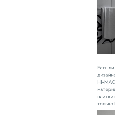
Есть ли
дизайна
HI-MACS
материа
плитки 
только 