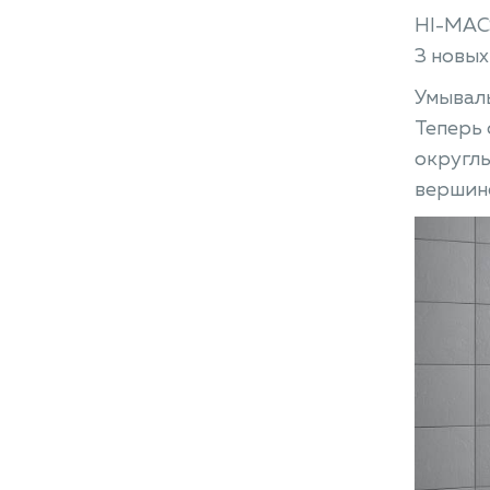
HI-MACS
3 новых
Умываль
Теперь 
округлы
вершин