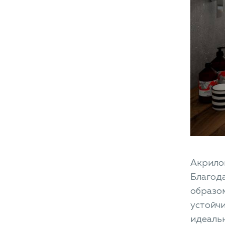
Акрило
Благода
образом
устойчи
идеальн