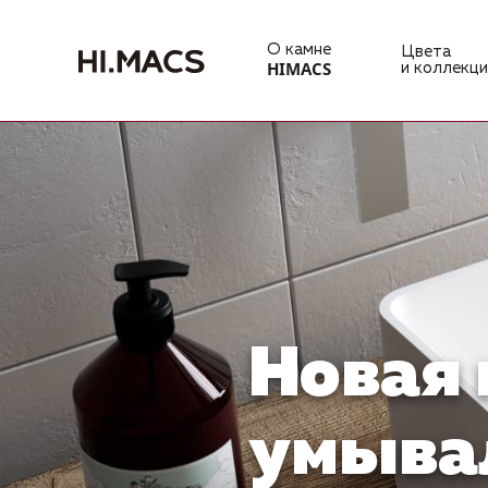
О камне
Цвета
HIMACS
и коллекци
Новая 
умыва