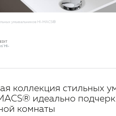
ильных умывальников HI-MACS®
EDIT
s’ HI-
ая коллекция стильных у
MACS® идеально подчерк
ной комнаты