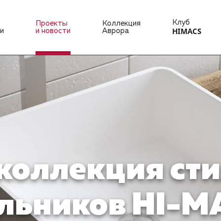
Клуб
Проекты
Коллекция
HIMACS
и
и новости
Аврора
коллекция ст
льников HI-