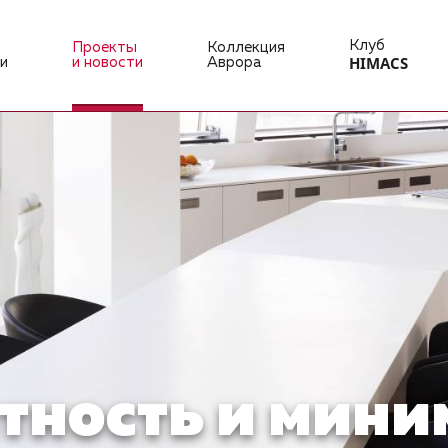
Клуб
Проекты
Коллекция
HIMACS
и
и новости
Аврора
тность и мин