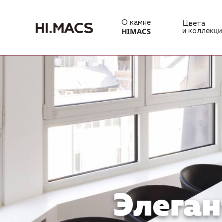
О камне
Цвета
HIMACS
и коллекци
Элеган