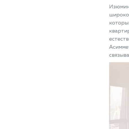
Изюминк
широко
которы
квартир
естеств
Асимме
связыва