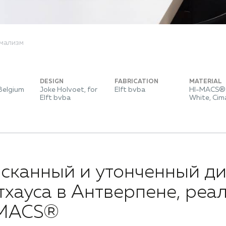
имализм
DESIGN
FABRICATION
MATERIAL
Belgium
Joke Holvoet, for
Elft bvba
HI-MACS® 
Elft bvba
White, Cim
сканный и утонченный д
тхауса в Антверпене, реа
-MACS®