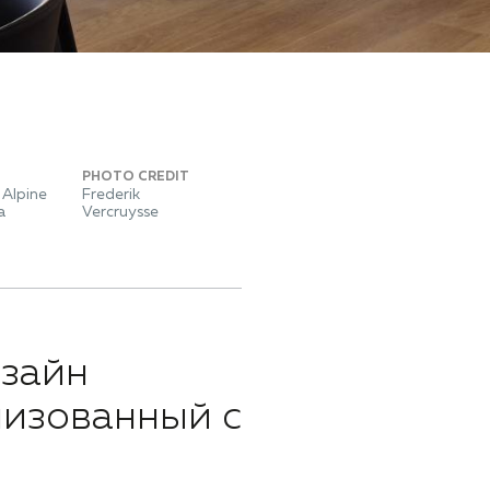
PHOTO CREDIT
Alpine
Frederik
a
Vercruysse
изайн
лизованный с