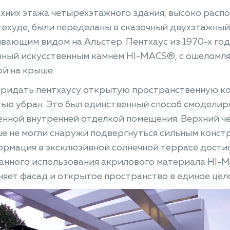
хних этажа четырехэтажного здания, высоко расп
ехуде, были переделаны в сказочный двухэтажный 
вающим видом на Альстер. Пентхаус из 1970-х год
ный искусственным камнем HI-MACS®, с ошеломля
й на крыше.
придать пентхаусу открытую пространственную ко
ью убран. Это был единственный способ смоделиро
нной внутренней отделкой помещения. Верхний ч
е не могли снаружи подвергнуться сильным конст
рмация в эксклюзивной солнечной террасе достиг
анного использования акрилового материала HI-
яет фасад и открытое пространство в единое цел