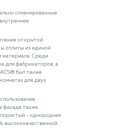
иально спланированные
 внутреннее
атление открытой
ты отлиты из единой
и материала. Среди
а для фабрикаторов, а
MACS® был также
 комнатах для двух
использование
а фасаде также
епористый - однородная
5% высококачественной