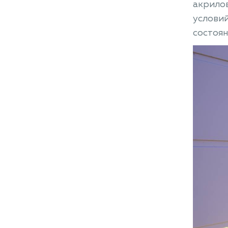
акрилов
условий
состоян