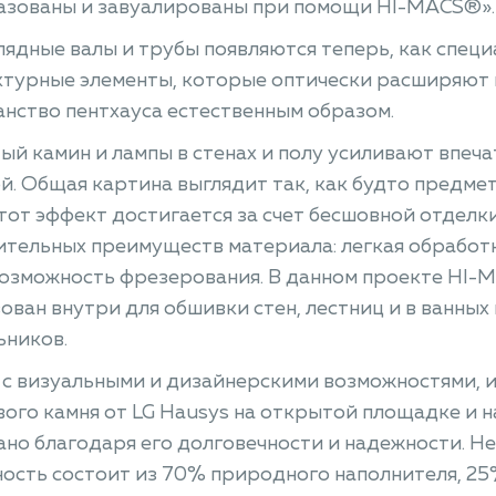
азованы и завуалированы при помощи HI-MACS®».
ядные валы и трубы появляются теперь, как спец
ктурные элементы, которые оптически расширяют
нство пентхауса естественным образом.
й камин и лампы в стенах и полу усиливают впеч
й. Общая картина выглядит так, как будто предме
этот эффект достигается за счет бесшовной отделк
тельных преимуществ материала: легкая обработк
возможность фрезерования. В данном проекте HI-
ован внутри для обшивки стен, лестниц и в ванных
ьников.
с визуальными и дизайнерскими возможностями, 
ого камня от LG Hausys на открытой площадке и н
но благодаря его долговечности и надежности. Н
ость состоит из 70% природного наполнителя, 2