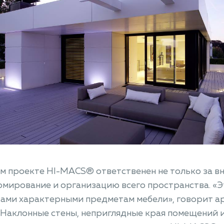
м проекте HI-MACS® ответственен не только за вн
рмирование и организацию всего пространства. «
вами характерными предметам мебели», говорит а
«Наклонные стены, неприглядные края помещений 