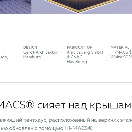
DESIGN
FABRICATION
MATERIAL
Gerdt Architektur,
Kiebitzberg GmbH
HI-MACS ®
ude,
Hamburg
& Co.KG,
White S02
Havelberg
MACS® сияет над крышам
яющий пентхаус, расположенный на верхних этажа
тью обновлен с помощью HI-MACS®.