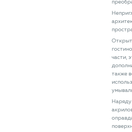
преобр
Непригл
архите
простра
Открыты
гостино
части, 
дополни
также 
использ
умывал
Наряду 
акрилов
оправда
поверхн