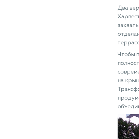
Два вер
Харвест
захваты
отделан
террасо
Чтобы 
полност
совреме
на крыш
Трансфо
продум
объедин