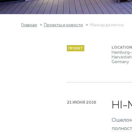
Главная
Проекты и новости
Мансарда мечты
LOCATION
ПРОЕКТ
Hamburg-
Harvesteh
Germany
HI-
21 ИЮНЯ 2016
Ошеломл
полнос