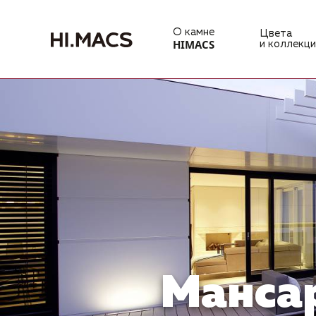
О камне
Цвета
HIMACS
и коллекци
Манса