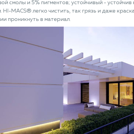
ой смолы и 5% пигментов; устойчивый - устойчив
. HI-MACS® легко чистить, так грязь и даже краска
ии проникнуть в материал.