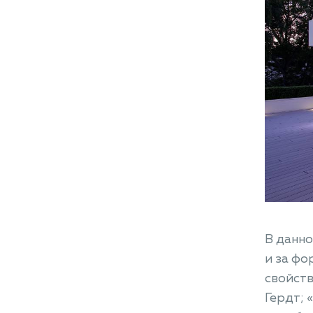
В данно
и за фо
свойст
Гердт; 