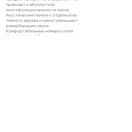
приводит к абсолютной
многофункциональности залов.
Акустические панели с отделкой из
темного дерева и камня уменьшают
реверберацию звука.
Комфортабельные номера отеля
Novotel Madrid Center сочетают
модернизм, элегантность и
технологическую оснащенность.
IHP: «работая с HI-MACS®, был получен
абсолютно положительный опыт, это
материал, с которым мы можем
работать с полной уверенностью и
гарантией за результат. Заказчик даже
не мог надеяться на достижение таких
отличных результатов, с точки зрения
дизайна, возможностей, решений».
Несмотря на то, что реконструкция
здания еще не завершена, отель был
открыт.
Для первого этапа реконструкции отель
не закрывали, но во время второго, он
был закрыт для осуществления работ в
местах общего пользования, сегодня