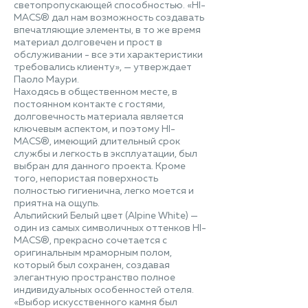
светопропускающей способностью. «HI-
MACS® дал нам возможность создавать
впечатляющие элементы, в то же время
материал долговечен и прост в
обслуживании - все эти характеристики
требовались клиенту», — утверждает
Паоло Маури.
Находясь в общественном месте, в
постоянном контакте с гостями,
долговечность материала является
ключевым аспектом, и поэтому HI-
MACS®, имеющий длительный срок
службы и легкость в эксплуатации, был
выбран для данного проекта. Кроме
того, непористая поверхность
полностью гигиенична, легко моется и
приятна на ощупь.
Альпийский Белый цвет (Alpine White) —
один из самых символичных оттенков HI-
MACS®, прекрасно сочетается с
оригинальным мраморным полом,
который был сохранен, создавая
элегантную пространство полное
индивидуальных особенностей отеля.
«Выбор искусственного камня был