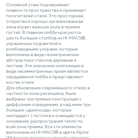
Основной этаж подчеркивает
плавность пространства и принимает
посетителей отеля. Это просторная,
открытая и хорошо организованная
зона играет важную роль в приеме
гостей. В главном лобби красуются
шесть больших столбов из HI-MACS®,
украшенных подсветкой и
ромбовидными узорами, которые
выполнены в виде геометрических
абстрактных стволов деревьев и
листьев. Эти эпические композиции в
виде несимметричных призм являются
сердцевиной лобби и представляют
костяк отеля.
Для обновления современного отеля, в
частности зоны ресепшена, были
выбраны три прямые конструкции с
диффузным освещением, а над ними три
больших «дымохода», которые
ниспадают с потолка и освещаются у
основания, распространяя тепло по
всей зоне приема. Все эти элементы
выполнены из HI-MACS® в цвете Alpine
White в контрасте со стеной с принтом