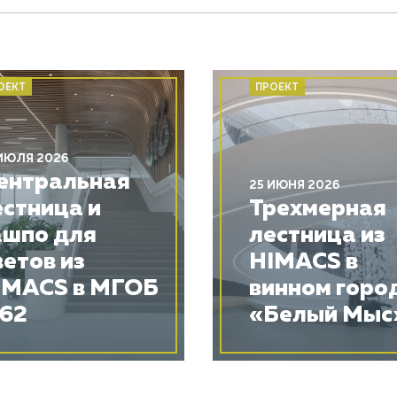
ОЕКТ
ПРОЕКТ
ИЮЛЯ 2026
ентральная
25 ИЮНЯ 2026
естница и
Трехмерная
ашпо для
лестница из
ветов из
HIMACS в
IMACS в МГОБ
винном горо
62
«Белый Мыс