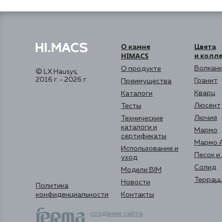
О камне
Цвета
HIMACS
и колл
Волкани
О продукте
© LX Hausys,
2016 г. - 2026 г.
Гранит
Преимущества
Кварц
Каталоги
Люсент
Тесты
Лючия
Технические
каталоги и
Мармо
сертификаты
Мармо 
Использование и
Песок и
уход
Солид
Модели BIM
Террац
Новости
Политика
конфиденциальности
Контакты
создание сайта