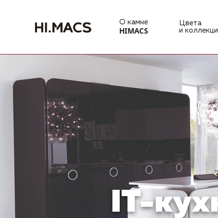
О камне
Цвета
HIMACS
и коллекци
IT-кух