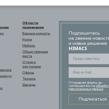
Области
екции
применения
Подпишитесь
кс
Ванные комнаты
на свежие новост
Кухни
и новые решения
Мебель
HIMACS
Общественные
места
Отели и
рестораны
Аврора
Офисы
 жемчуг
Техника
Отправляя форму, вы
Фасады
соглашаетесь на
обработ
цо
персональных данных
Подписаться