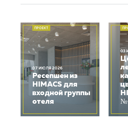
ПРОЕКТ
ПР
03 
Ц
л
07 ИЮЛЯ 2026
Ресепшен из
к
HIMACS для
ц
входной группы
H
отеля
№