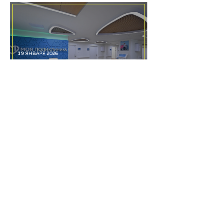
19 ЯНВАРЯ 2026
Акриловый камень
HIMACS в новых
поликлиниках
HIMACS
О камне
Каталоги
Технические каталоги и
сертификаты
Использование и уход
Цвета
и коллекции
Проекты и новости