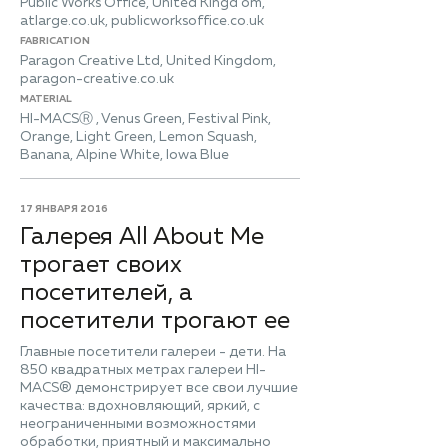
Public Works Office, United Kingd om,
atlarge.co.uk, publicworksoffice.co.uk
FABRICATION
Paragon Creative Ltd, United Kingdom,
paragon-creative.co.uk
MATERIAL
HI-MACSⓇ , Venus Green, Festival Pink,
Orange, Light Green, Lemon Squash,
Banana, Alpine White, Iowa Blue
17 ЯНВАРЯ 2016
Галерея All About Me
трогает своих
посетителей, а
посетители трогают ее
Главные посетители галереи - дети. На
850 квадратных метрах галереи HI-
MACS® демонстрирует все свои лучшие
качества: вдохновляющий, яркий, с
неограниченными возможностями
обработки, приятный и максимально