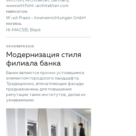
Wittfoht Architekten, Germany,
www.wittfoht-architekten.com
FABRICATION
W¨ust Praxis – Inneneinrichtungen GmbH
MATERIAL
HI-MACSⓇ, Black
09 НОЯБРЯ 2016
Модернизация стиля
филиала банка
Банки являются прочно устоявшимся
элементом городского ландшафта.
Традиционно, впечатляющие фасады
предназначены для повышения
репутации таких институтов, делая их
узнаваемыми.