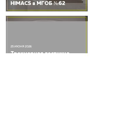
HIMACS в МГОБ №62
25 ИЮНЯ 2026
Трехмерная лестница
из HIMACS в винном
городе «Белый Мыс»
19 ЯНВАРЯ 2026
Акриловый камень
HIMACS в новых
поликлиниках