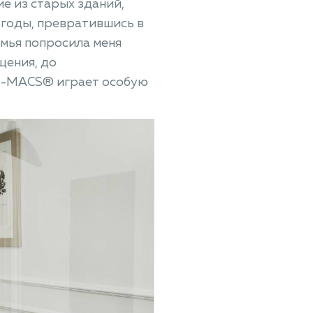
е из старых зданий,
годы, превратившись в
емья попросила меня
щения, до
HI-MACS® играет особую