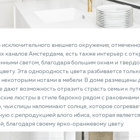
 исключительного внешнего окружения, отмеченно
х каналов Амстердама, есть также интерьер с от
нными светом, благодаря большим окнам и тверд
цвету. Эта однородность цвета разбивается толь
 некоторыми нотами в мебели. В доме размещены 
 дают возможность отразить страсть семьи к пут
ские люстры в стиле барокко рядом с раковинами 
, чьи спицы напоминают солнце, которое согревае
ую с репродукцией алого ибиса, которая являетс
й, благодаря своему ярко-оранжевому цвету.