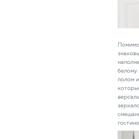
Помимо
знаковы
наполне
белому 
полом и
которые
версаль
зеркало
смешанн
гостино