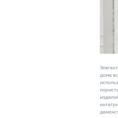
Элегант
дома вс
использ
пориста
изделия
интегр
демонст