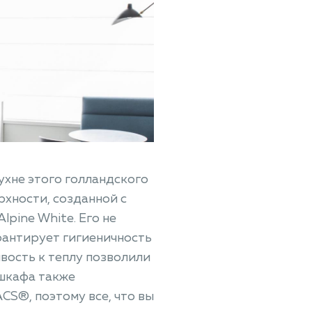
кухне этого голландского
рхности, созданной с
pine White. Его не
рантирует гигиеничность
ивость к теплу позволили
шкафа также
S®, поэтому все, что вы