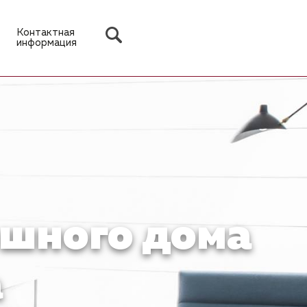
Контактная
информация
шного дома
а