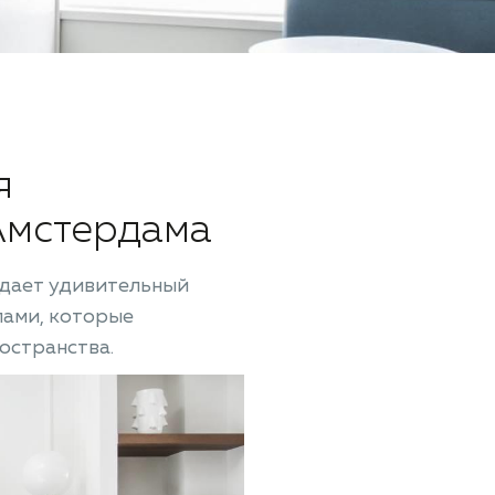
я
Амстердама
здает удивительный
лами, которые
остранства.