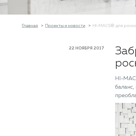
Главная
Проекты и новости
HI-MACS® для роско
Заб
22 НОЯБРЯ 2017
рос
HI-MACS
баланс,
преобла