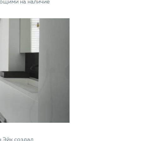
ающими на наличие
н Эйк создал