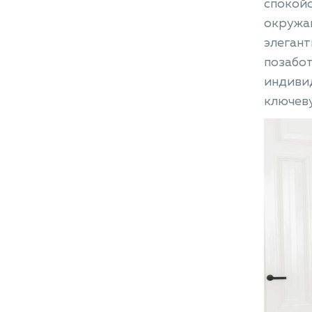
спокойс
окружа
элегант
позабот
индивид
ключев