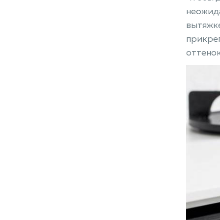
неожида
вытяжке
прикреп
оттенок