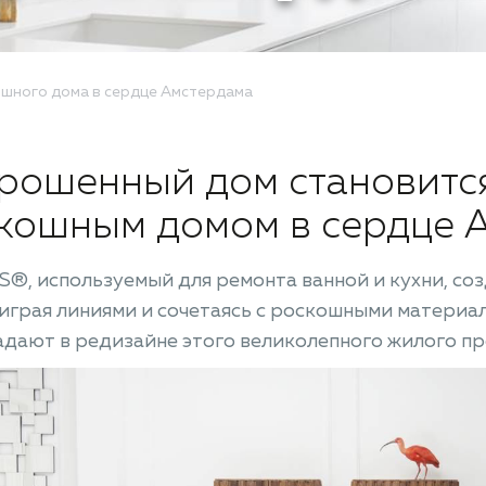
шного дома в сердце Амстердама
рошенный дом становитс
кошным домом в сердце 
®, используемый для ремонта ванной и кухни, со
 играя линиями и сочетаясь с роскошными материа
дают в редизайне этого великолепного жилого пр