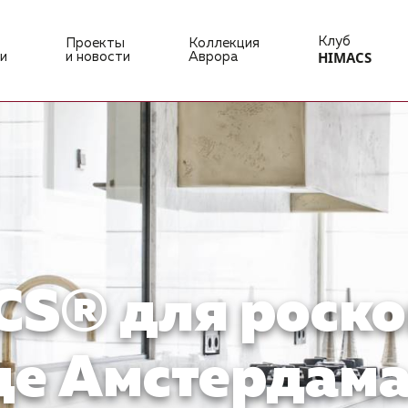
Клуб
Проекты
Коллекция
HIMACS
и
и новости
Аврора
CS® для роско
це Амстердам