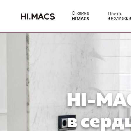
О камне
Цвета
HIMACS
и коллекци
HI-MA
в серд