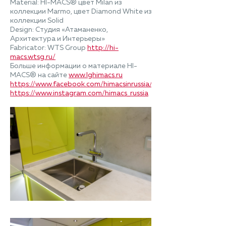
Material: HI-MACS® цвет Milan из
коллекции Marmo, цвет Diamond White из
коллекции Solid
Design: Студия «Атаманенко,
Архитектура и Интерьеры»
Fabricator: WTS Group
http://hi-
macs.wtsg.ru/
Больше информации о материале HI-
MACS® на сайте
www.lghimacs.ru
https://www.facebook.com/himacsinrussia/
https://www.instagram.com/himacs_russia