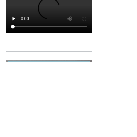
29 ЯНВАРЯ 2016
Новая коллекция HI-
MACS® Lucia
Марсель Вандерс