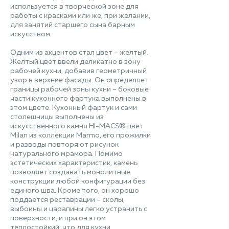
используется в творческой зоне для
работы с красками или же, при желании,
для занятий старшего сына барным
искусством.
Одним из акцентов стал цвет – желтый.
Желтый цвет ввели деликатно в зону
рабочей кухни, добавив геометричный
узор в верхние фасады. Он определяет
границы рабочей зоны кухни – боковые
части кухонного фартука выполнены в
этом цвете. Кухонный фартук и сами
столешницы выполнены из
искусственного камня HI-MACS® цвет
Milan из коллекции Marmo, его прожилки
и разводы повторяют рисунок
натурального мрамора. Помимо
эстетических характеристик, камень
позволяет создавать монолитные
конструкции любой конфигурации без
единого шва. Кроме того, он хорошо
поддается реставрации – сколы,
выбоины и царапины легко устранить с
поверхности, и при он этом
теплостойкий, что для кухни