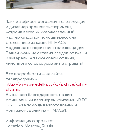
Также в эфире программы телеведущая
и дизайнер провели эксперимент,
устроив веселый художественный
мастер класс при помощи красок на
столешнице из камня HI-MACS.
Надежная не пористая столешница для
Вашей кухни не оставит следов от гуаши
и акварели! А также следы от вина,
лимонного сока, соусов ей не страшны!
Все подробности — на сайте
телепрограммы
http://www.peredelka.tv/kv/archive/kuhnya-
dlya-ris...
Выражаем благодарность нашим
официальным партнерам компании «ВТС
ГРУПП» за помощь в изготовлении и
монтаже изделий из HI-MACS®!
Информация о проекте:
Location: Moscow, Russia