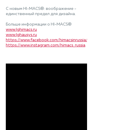
С новым HI-MACS®: воображение -
единственный предел для дизайна.
Больше информации о HI-MACS®
www.lghimacs.ru
www.lghausys.ru
https://www.facebook.com/himacsinrussia/
https://www.instagram.com/himacs_russia