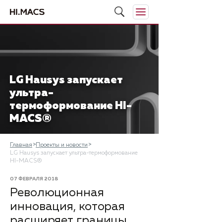
LG Hausys запускает
ультра-
термоформование HI-
MACS®
Главная
Проекты и новости
LG Hausys запускает ультра-термоформование
HI-MACS®
07 ФЕВРАЛЯ 2018
Революционная
инновация, которая
расширяет границы