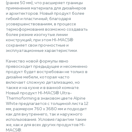
(ранее 50 мм), что расширяет границы
применения материала для дизайнеров
и архитекторов. Новый продукт более
гибкий и пластичный, благодаря
усовершенствованиям, в процессе
термоформования возможно создавать
более резкие изогнутые линии
конструкций, при этом HI-MACS®
сохраняет свои прочностные и
эксплуатационные характеристики.
Качество новой формулы явно
превосходит предыдущее и несомненно
продукт будет востребован не только в
дизайне мебели, которая часто
включает сложную детализацию, но
также и на кухне и в ванной комнате.
Новый продукт HI-MACS® Ultra-
Thermoforming в знаковом цвете Alpine
White предлагается с толщиной листа 12
мм, размером 760 x 3680 мм и подходит
как для внутреннего, так и наружного
использования. Условия гарантии такие
же, как и для всех других продуктов HI-
MACS®.