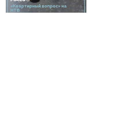
«Квартирный вопрос» на
НТВ
25 ОКТЯБРЯ 2015
100% дизайн HI-MACS®
COAST OFFICE
ARCHITECTURE, Германия
HIMACS
О камне
Каталоги
Технические каталоги и
сертификаты
Использование и уход