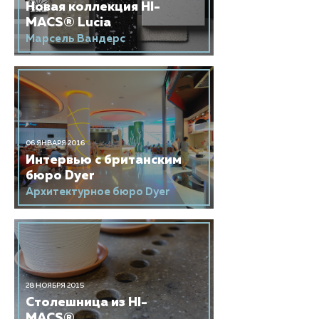
Новая коллекция HI-
MACS® Lucia
Марсель Вандерс
06 ЯНВАРЯ 2016
Интервью с британским
бюро Dyer
Архитектурное бюро Dyer
28 НОЯБРЯ 2015
Столешница из HI-
MACS®