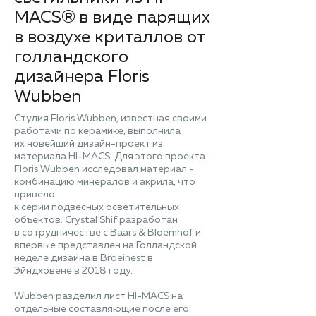
MACS® в виде парящих
в воздухе криталлов от
голландского
дизайнера Floris
Wubben
Студия Floris Wubben, известная своими
работами по керамике, выполнила
их новейший дизайн-проект из
материала HI-MACS. Для этого проекта
Floris Wubben исследовал материал -
комбинацию минералов и акрила, что
привело
к серии подвесных осветительных
объектов. Crystal Shif разработан
в сотрудничестве с Baars & Bloemhof и
впервые представлен на Голландской
неделе дизайна в Broeinest в
Эйндховене в 2018 году.
Wubben разделил лист HI-MACS на
отдельные составляющие после его