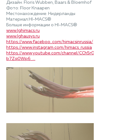
Дизайн: Floris Wubben, Baars & Bloemhof
Фото: Floor Knaapen
Местонахождение: Нидерланды
Материал:HI-MACS®
Больше информации о HI-MACS®
www.lghimacs.ru
www.lghausys.ru
https://www.faceboo..com/himacsinrussia/
https://www.instagram.com/himacs_russia
https://www.youtube.com/channel/CCh5r00_-
b7Zq0Wp6_...