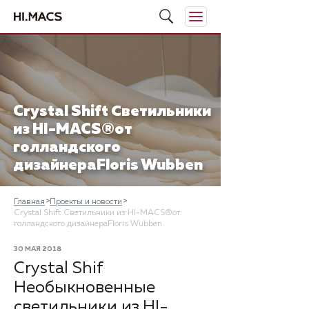
Crystal Shift Светильники
из HI-MACS®от
голландского
дизайнераFloris Wubben
Главная
Проекты и новости
Crystal Shift Светильники из HI-MACS®от
голландского дизайнераFloris Wubben
30 МАЯ 2018
Crystal Shif
Необыкновенные
светильники из HI-