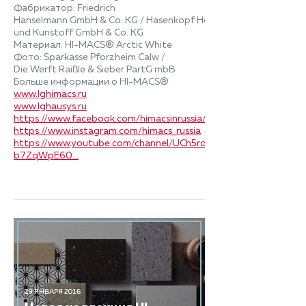
Фабрикатор: Friedrich
Hanselmann GmbH & Co. KG / Hasenkopf Holz
und Kunstoff GmbH & Co. KG
Материал: HI-MACS® Arctic White
Фото: Sparkasse Pforzheim Calw /
Die Werft Raißle & Sieber PartG mbB
Больше информации о HI-MACS®
www.lghimacs.ru
www.lghausys.ru
https://www.facebook.com/himacsinrussia/
https://www.instagram.com/himacs_russia
https://www.youtube.com/channel/UCh5rd0_-
b7ZqWpE60...
29 ЯНВАРЯ 2016