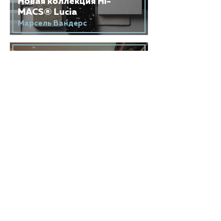
Новая коллекция HI-
MACS® Lucia
Марсель Вандерс
06 ЯНВАРЯ 2016
Интервью с британским
бюро Dyer
Архитектурное бюро Dyer
28 НОЯБРЯ 2015
Столешница из HI-
MACS®