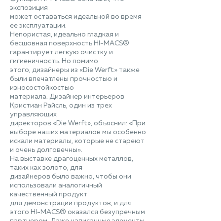
экспозиция
может оставаться идеальной во время
ее эксплуатации.
Непористая, идеально гладкая и
бесшовная поверхность HI-MACS®
гарантирует легкую очистку и
гигиеничность. Но помимо
этого, дизайнеры из «Die Werft» также
были впечатлены прочностью и
износостойкостью
материала. Дизайнер интерьеров
Кристиан Райсль, один из трех
управляющих
директоров «Die Werft», объяснил: «При
выборе наших материалов мы особенно
искали материалы, которые не стареют
и очень долговечны».
На выставке драгоценных металлов,
таких как золото, для
дизайнеров было важно, чтобы они
использовали аналогичный
качественный продукт
для демонстрации продуктов, и для
этого HI-MACS® оказался безупречным
партнером. Даже написанные элементы