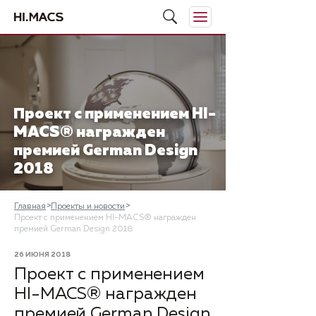
Проект с применением HI-
MACS® награжден
премией German Design
2018
Главная
Проекты и новости
Проект с применением HI-MACS® награжден
премией German Design 2018
26 ИЮНЯ 2018
Проект с применением
HI-MACS® награжден
премией German Design