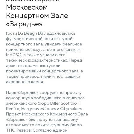
Московском
Концертном Зале
«Зарядье».
Гости LG Design Day вдохновились
футуристической архитектурой
концертного зала, увидели реальное
применение искусственного камня HI-
MACS®, а также узнали о его
технических характеристиках. Перед
архитекторами выступили
проектировщики концертного зала, а
также производители и поставщики
акрилового камня.
Парк «Зарядье» сооружн по проекту
консорциума победившего в конкурсе
американского бюро Diller Scofidio +
Renfro, Hargreaves Jones и Citymakers.
Проект Московского Концертного Зала
«Зарядье» был поручен занявшему
второе место архитектурному бюро
ТПО Резерв. Согласно единой