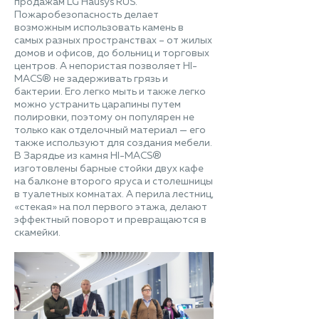
продажам LG Hausys RUS.
Пожаробезопасность делает
возможным использовать камень в
самых разных пространствах – от жилых
домов и офисов, до больниц и торговых
центров. А непористая позволяет HI-
MACS® не задерживать грязь и
бактерии. Его легко мыть и также легко
можно устранить царапины путем
полировки, поэтому он популярен не
только как отделочный материал — его
также используют для создания мебели.
В Зарядье из камня HI-MACS®
изготовлены барные стойки двух кафе
на балконе второго яруса и столешницы
в туалетных комнатах. А перила лестниц,
«стекая» на пол первого этажа, делают
эффектный поворот и превращаются в
скамейки.