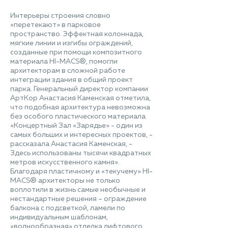
Интерьеры строения словно
«перетекают» в парковое
пространство. Эффектная колоннада,
мягкие линии и изгибы ограждений,
созданные при помощи композитного
материала HI-MACS®, помогли
архитекторам в сложной работе
интеграции здания в общий проект
парка. Генеральный директор компании
АртКор Анастасия Каменская отметила,
что подобная архитектура невозможна
без особого пластического материала.
«Концертный Зал «Зарядье» - один из
самых больших и интересных проектов, -
рассказала Анастасия Каменская, -
Здесь использованы тысячи квадратных
метров искусственного камня».
Благодаря пластичному и «текучему» HI-
MACS® архитекторы не только
воплотили в жизнь самые необычные и
нестандартные решения – ограждение
балкона с подсветкой, ламели по
индивидуальным шаблонам,
«волнообразная» отделка лифтового