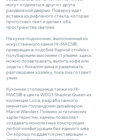
могут отделяться друг от друга
раздвижной дверью. Поверху идет
вставка из рифленого стекла, которая
пропускает свет и делает оба
пространства светлее.
На кухне подоконник, выполненный из
искусственного камня HI-MACS®,
превращен в подобие барной стойки с
полубарными высокими стульями: здесь
можно позавтракать, выпить кофе или
сидеть с бокалом вина и развлекать
разговорами хозяйку, пока она готовит
ужин.
Кухонная столешница также из HI-
MACS® в цвете W003 Shadow Queen из
коллекции Lucia, разработанного
именитым голландским дизайнером
Marcel Wanders. Помимо эстетических
характеристик, камень позволяет
создавать монолитные конструкции
любой конфигурации без единого шва.
Он хорошо поддается реставрации —