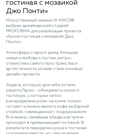
гостиная с мозаикой
Джо Понти»
Искусственный камень HI-MACS®
выбран дизайнерской студией
PROFORMA для реализации проекта
«Кухня-гостиная с мозаикой Джо
Понти».
Атмосфера старого дома, большая
семья и любовь к гостям, ретро-
стилистика самого пространства и
артистичность хозяев стали основой
дизайн-проекта.
Задача, которую для себя хотели
решить Герои – объединить кухню и
гостиную, у которых четко
распределены роли: на кухне только
готовят и можно выпить кофе за барной
стойкой, совмещенной с подоконником.
Вся жизнь, семейные обеды и встречи
проходят в примыкающей гостиной. В
результате переделки кухня и гостиная
соединены вместе, но, тем не менее,