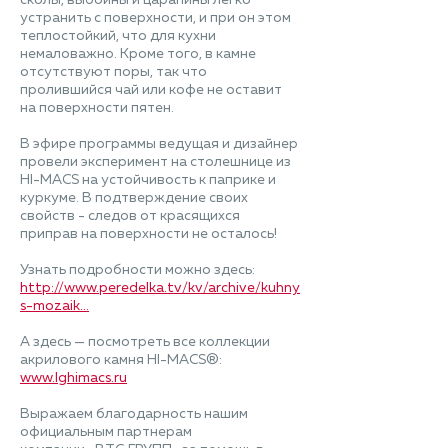
сколы, выбоины и царапины легко
устранить с поверхности, и при он этом
теплостойкий, что для кухни
немаловажно. Кроме того, в камне
отсутствуют поры, так что
пролившийся чай или кофе не оставит
на поверхности пятен.
В эфире программы ведущая и дизайнер
провели эксперимент на столешнице из
HI-MACS на устойчивость к паприке и
куркуме. В подтверждение своих
свойств - следов от красящихся
приправ на поверхности не осталось!
Узнать подробности можно здесь:
http://www.peredelka.tv/kv/archive/kuhnya-
s-mozaik...
А здесь — посмотреть все коллекции
акрилового камня HI-MACS®:
www.lghimacs.ru
Выражаем благодарность нашим
официальным партнерам