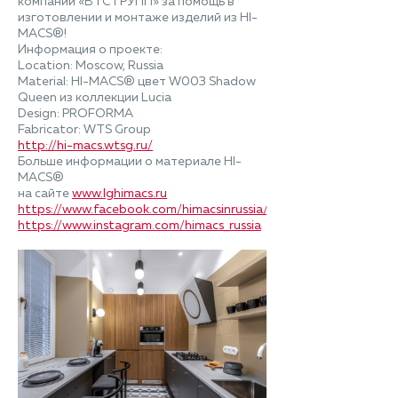
компании «ВТС ГРУПП» за помощь в
изготовлении и монтаже изделий из HI-
MACS®!
Информация о проекте:
Location: Moscow, Russia
Material: HI-MACS® цвет W003 Shadow
Queen из коллекции Lucia
Design: PROFORMA
Fabricator: WTS Group
http://hi-macs.wtsg.ru/
Больше информации о материале HI-
MACS®
на сайте
www.lghimacs.ru
https://www.facebook.com/himacsinrussia/
https://www.instagram.com/himacs_russia