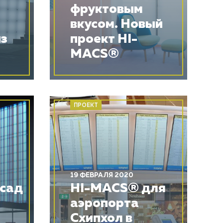
фруктовым
вкусом. Новый
из
проект HI-
MACS®
ПРОЕКТ
19 ФЕВРАЛЯ 2020
асад
HI-MACS® для
аэропорта
Схипхол в