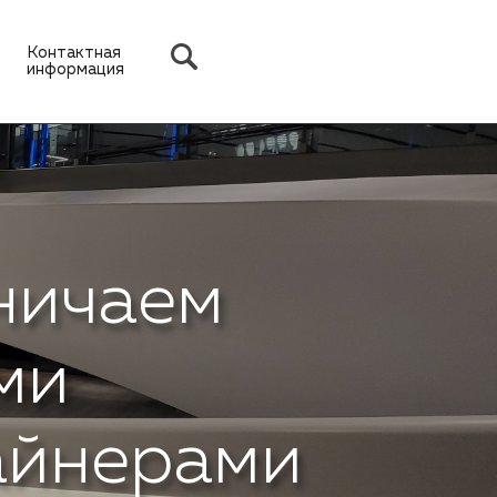
Контактная
информация
ничаем
ми
айнерами