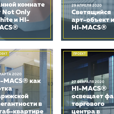
анной комнате
29 АПРЕЛЯ 2020
 Not Only
Светящийся
ite и HI-
арт-объект 
ACS®
HI-MACS®
ОЕКТ
ПРОЕКТ
МАРТА 2020
I-MACS® как
27 ФЕВРАЛЯ 2020
отка
HI-MACS®
арижской
освещает ф
легантности в
торгового
таб-квартире
центра в