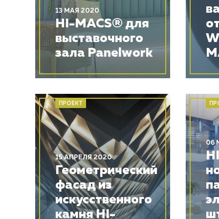
в
13 МАЯ 2020
HI-MACS® для
от
выставочного
Wh
зала Panelwork
M
ПРОЕКТ
ПР
06 
H
15 АПРЕЛЯ 2020
Геометрический
н
фасад из
п
искусственного
э
камня HI-
ш