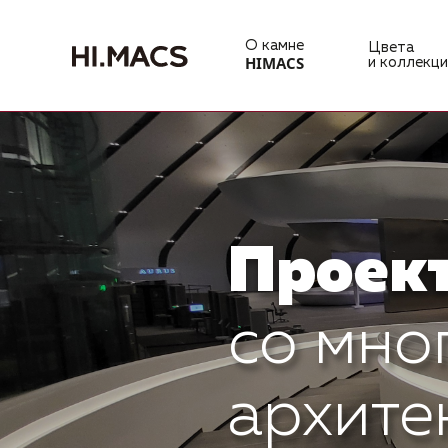
О камне
Цвета
HIMACS
и коллекци
Проек
со мно
архите