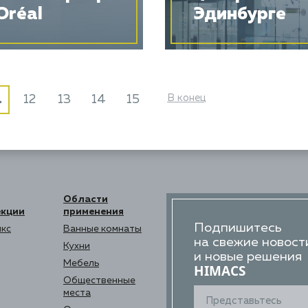
Oréal
Эдинбурге
В конец
1
12
13
14
15
Области
екции
применения
Подпишитесь
кс
Ванные комнаты
на свежие новост
Кухни
и новые решения
Мебель
HIMACS
Общественные
места