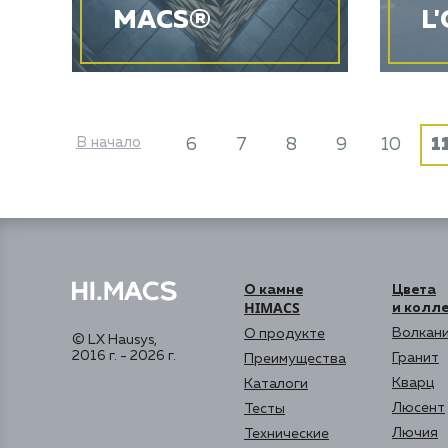
MACS®
L'
В начало
6
7
8
9
10
1
О камне
Цвета
HIMACS
и колл
Волкани
О продукте
© LX Hausys,
2016 г. - 2026 г.
Гранит
Преимущества
Кварц
Каталоги
Люсент
Тесты
Лючия
Технические