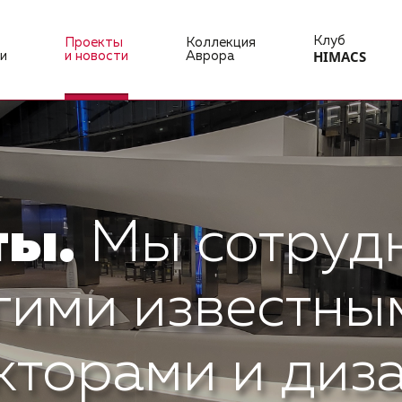
Клуб
Проекты
Коллекция
HIMACS
и
и новости
Аврора
ты.
Мы сотруд
гими известны
кторами и диз