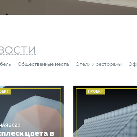
вости
бель
Общественные места
Отели и рестораны
Оф
ОЕКТ
ПРОЕКТ
МАЯ 2020
сплеск цвета в