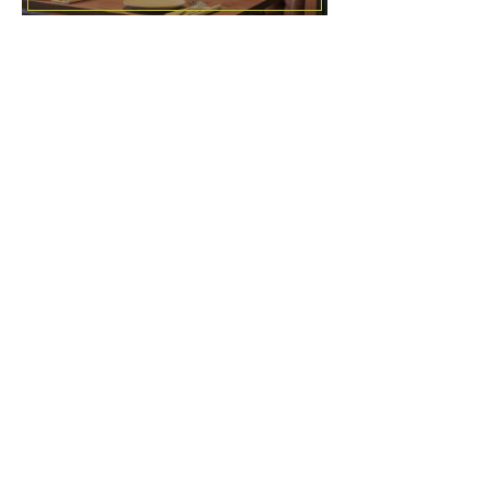
4
5
6
7
8
9
10
11
12
13
HIMACS
О камне
Каталоги
Технические каталоги и
сертификаты
Использование и уход
Цвета
и коллекции
Проекты и новости
Контакты
Подпишитесь
на свежие новости
HIMACS
и новые решения