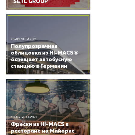
"SETL GROUP"
28 АВГУСТА 2021
Полупрозрачная
облицовка из HI-MACS®
освещает автобусную
станцию в Германии
19 АВГУСТА 2021
Фрески из HI-MACS в
ресторане на Майорке